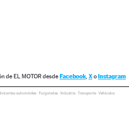
ción de EL MOTOR desde
Facebook
,
X
o
Instagram
bricantes automóviles
Furgonetas
Industria
Transporte
Vehículos
·
·
·
·