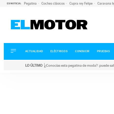
Pegatina
Coches clásicos
Cupra rey Felipe
Caravana l
ES NOTICIA:
ACTUALIDAD
ELÉCTRICOS
CONDUCIR
ACTUALIDAD
ELÉCTRICOS
CONDUCIR
PRUEBAS
PRUEBAS
Saltar
VIRALES
LO ÚLTIMO
¿Conocías esta pegatina de moda?: puede salv
al
PODCAST
LO ÚLTIMO
¿Conocías esta pegatina de moda?: puede salvar tu
contenido
MOTOS
TECNOLOGÍA
SUPERCOCHES
MOTORTV
PREMIOS
SERVICIOS