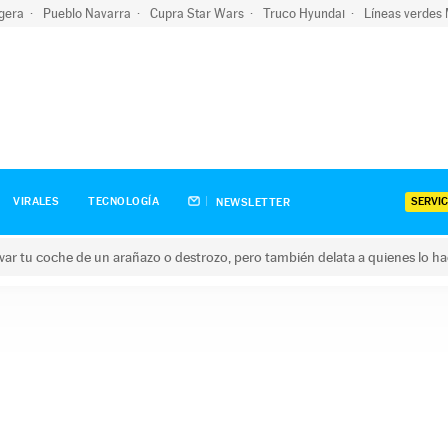
igera
Pueblo Navarra
Cupra Star Wars
Truco Hyundai
Líneas verdes
SERVIC
VIRALES
TECNOLOGÍA
NEWSLETTER
ar tu coche de un arañazo o destrozo, pero también delata a quienes lo h
 coche de un arañazo o destrozo, pero también delata a quienes 