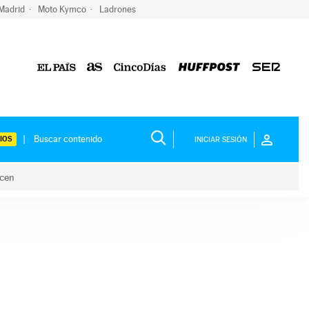
 Madrid
Moto Kymco
Ladrones
IOS
INICIAR SESIÓN
acen
lo hacen