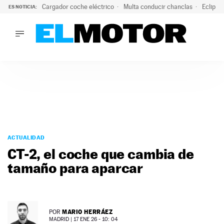
Cargador coche eléctrico
Multa conducir chanclas
Eclipse
ES NOTICIA:
LO ÚLTIMO
El hiperdeportivo que desafía todas las tendencias: V12 a
LO ÚLTIMO
El hiperdeportivo que desafía todas las tendencias: V12 at
ACTUALIDAD
ELÉCTRICOS
CONDUCIR
PRUEBAS
Saltar
VIRALES
al
ACTUALIDAD
PODCAST
contenido
CT-2, el coche que cambia de
MOTOS
tamaño para aparcar
TECNOLOGÍA
SUPERCOCHES
MOTORTV
PREMIOS
MARIO HERRÁEZ
POR
SERVICIOS
MADRID |
17 ENE 26 - 10: 04