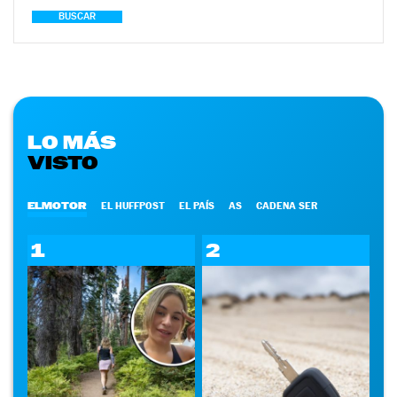
BUSCAR
LO MÁS
VISTO
ELMOTOR
EL HUFFPOST
EL PAÍS
AS
CADENA SER
1
2