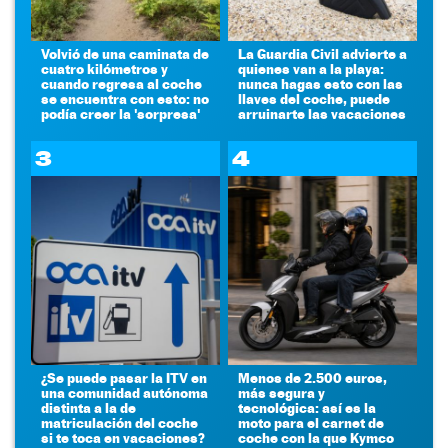
Volvió de una caminata de
La Guardia Civil advierte a
cuatro kilómetros y
quienes van a la playa:
cuando regresa al coche
nunca hagas esto con las
se encuentra con esto: no
llaves del coche, puede
podía creer la 'sorpresa'
arruinarte las vacaciones
3
4
¿Se puede pasar la ITV en
Menos de 2.500 euros,
una comunidad autónoma
más segura y
distinta a la de
tecnológica: así es la
matriculación del coche
moto para el carnet de
si te toca en vacaciones?
coche con la que Kymco