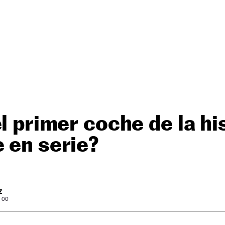
el primer coche de la hi
 en serie?
Z
: 00