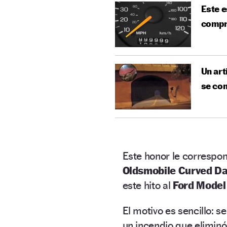
Este e
compr
Un art
se con
Este honor le correspo
Oldsmobile Curved D
este hito al
Ford Model 
El motivo es sencillo: s
un incendio que elimin