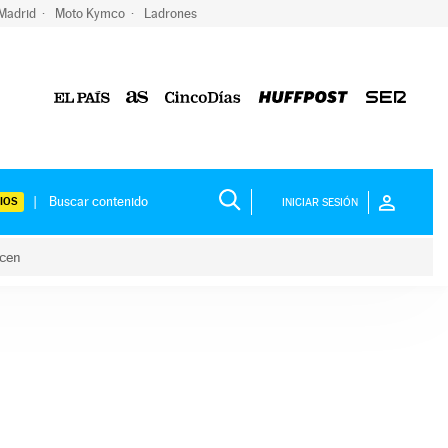
 Madrid
Moto Kymco
Ladrones
IOS
INICIAR SESIÓN
acen
lo hacen