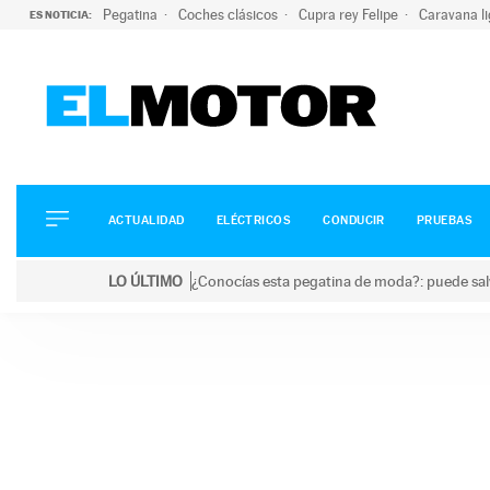
Pegatina
Coches clásicos
Cupra rey Felipe
Caravana l
ES NOTICIA:
ACTUALIDAD
ELÉCTRICOS
CONDUCIR
ACTUALIDAD
ELÉCTRICOS
CONDUCIR
PRUEBAS
PRUEBAS
Saltar
VIRALES
LO ÚLTIMO
¿Conocías esta pegatina de moda?: puede salv
al
PODCAST
LO ÚLTIMO
¿Conocías esta pegatina de moda?: puede salvar tu
contenido
MOTOS
TECNOLOGÍA
SUPERCOCHES
MOTORTV
PREMIOS
SERVICIOS