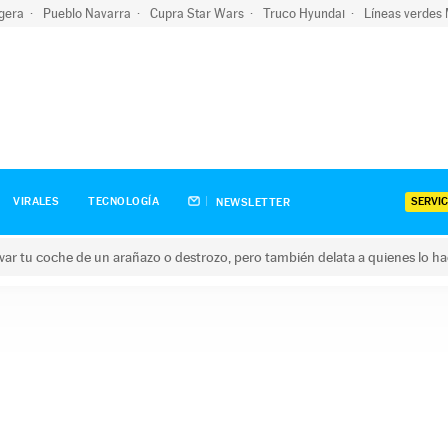
igera
Pueblo Navarra
Cupra Star Wars
Truco Hyundai
Líneas verdes
SERVIC
VIRALES
TECNOLOGÍA
NEWSLETTER
ar tu coche de un arañazo o destrozo, pero también delata a quienes lo h
 coche de un arañazo o destrozo, pero también delata a quienes 