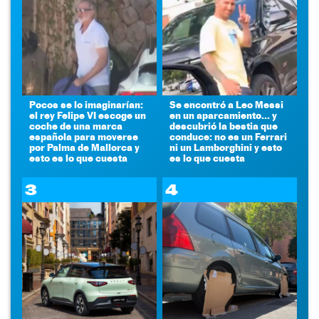
Pocos se lo imaginarían:
Se encontró a Leo Messi
el rey Felipe VI escoge un
en un aparcamiento... y
coche de una marca
descubrió la bestia que
española para moverse
conduce: no es un Ferrari
por Palma de Mallorca y
ni un Lamborghini y esto
esto es lo que cuesta
es lo que cuesta
3
4