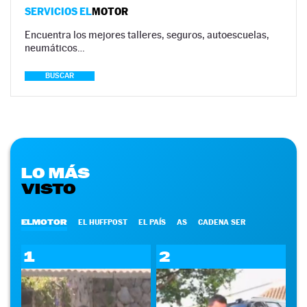
SERVICIOS EL
MOTOR
Encuentra los mejores talleres, seguros, autoescuelas,
neumáticos…
BUSCAR
LO MÁS
VISTO
ELMOTOR
EL HUFFPOST
EL PAÍS
AS
CADENA SER
1
2