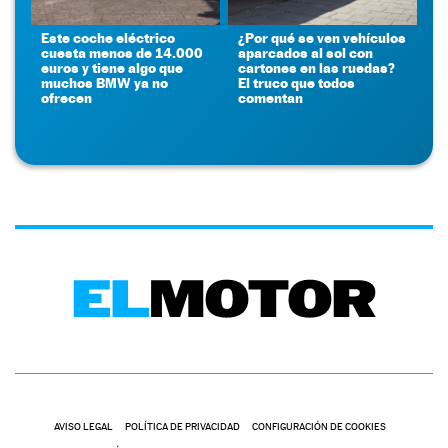
Este coche eléctrico
¿Por qué se ven vehículos
cuesta menos de 14.000
aparcados al sol con
euros y tiene algo que
cartones en las ruedas?
muchos BMW ya no
El truco que todos
ofrecen
comentan
AVISO LEGAL
POLÍTICA DE PRIVACIDAD
CONFIGURACIÓN DE COOKIES