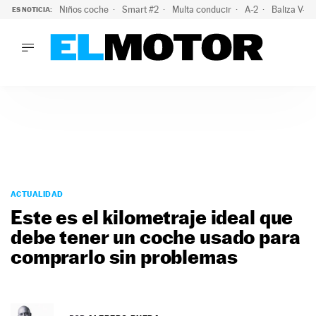
Niños coche
Smart #2
Multa conducir
A-2
Baliza V-1
ES NOTICIA:
LO ÚLTIMO
La OCU lanza un aviso a quienes alquilen un coche este vera
LO ÚLTIMO
La OCU lanza un aviso a quienes alquilen un coche este vera
ACTUALIDAD
ELÉCTRICOS
CONDUCIR
PRUEBAS
Saltar
VIRALES
al
ACTUALIDAD
PODCAST
contenido
Este es el kilometraje ideal que
MOTOS
debe tener un coche usado para
TECNOLOGÍA
comprarlo sin problemas
SUPERCOCHES
MOTORTV
PREMIOS
SERVICIOS