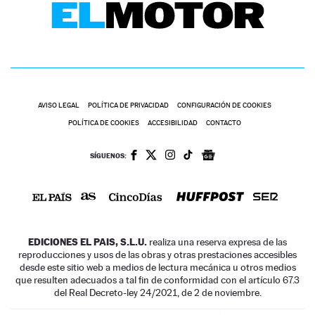
AVISO LEGAL
POLÍTICA DE PRIVACIDAD
CONFIGURACIÓN DE COOKIES
POLÍTICA DE COOKIES
ACCESIBILIDAD
CONTACTO
SÍGUENOS:
EDICIONES EL PAIS, S.L.U.
realiza una reserva expresa de las
reproducciones y usos de las obras y otras prestaciones accesibles
desde este sitio web a medios de lectura mecánica u otros medios
que resulten adecuados a tal fin de conformidad con el artículo 67.3
del Real Decreto-ley 24/2021, de 2 de noviembre.