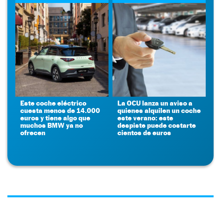
Este coche eléctrico
La OCU lanza un aviso a
cuesta menos de 14.000
quienes alquilen un coche
euros y tiene algo que
este verano: este
muchos BMW ya no
despiste puede costarte
ofrecen
cientos de euros