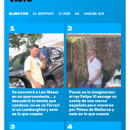
ELMOTOR
EL HUFFPOST
EL PAÍS
AS
CADENA SER
1
2
Se encontró a Leo Messi
Pocos se lo imaginarían:
en un aparcamiento... y
el rey Felipe VI escoge un
descubrió la bestia que
coche de una marca
conduce: no es un Ferrari
española para moverse
ni un Lamborghini y esto
por Palma de Mallorca y
es lo que cuesta
esto es lo que cuesta
3
4