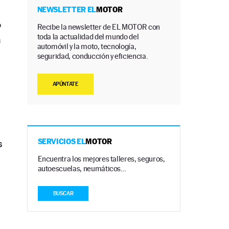
NEWSLETTER EL
MOTOR
o
Recibe la newsletter de EL MOTOR con
toda la actualidad del mundo del
a
automóvil y la moto, tecnología,
seguridad, conducción y eficiencia.
APÚNTATE
s
SERVICIOS EL
MOTOR
Encuentra los mejores talleres, seguros,
autoescuelas, neumáticos…
BUSCAR