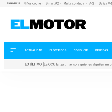
Niños coche
Smart #2
Multa conducir
A-2
Baliza V
ES NOTICIA:
ACTUALIDAD
ELÉCTRICOS
CONDUCIR
ACTUALIDAD
ELÉCTRICOS
CONDUCIR
PRUEBAS
PRUEBAS
Saltar
VIRALES
LO ÚLTIMO
La OCU lanza un aviso a quienes alquilen un c
al
PODCAST
LO ÚLTIMO
La OCU lanza un aviso a quienes alquilen un coche 
contenido
MOTOS
TECNOLOGÍA
SUPERCOCHES
MOTORTV
PREMIOS
SERVICIOS