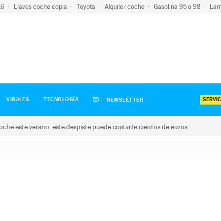
-16
Llaves coche copia
Toyota
Alquiler coche
Gasolina 95 o 98
Lam
SERVIC
VIRALES
TECNOLOGÍA
NEWSLETTER
oche este verano: este despiste puede costarte cientos de euros
este verano: este despiste puede costarte cientos de euros