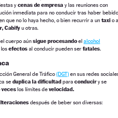
fiestas y
cenas de empresa
y las reuniones con
lución inmediata para no conducir tras haber bebid
ien que no lo haya hecho, o bien recurrir a un
taxi
o 
r, Cabify
u otras.
 el cuerpo aún
sigue procesando
el
alcohol
 los
efectos
al conducir pueden ser
fatales
.
aca
ección General de Tráfico
(DGT)
en sus redes sociale
ca se
duplica la dificultad
para
conducir
y se
 veces
los límites de
velocidad.
lteraciones
después de beber son diversas: