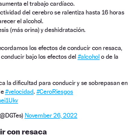
 aumenta el trabajo cardíaco.
actividad del cerebro se ralentiza hasta 16 horas
ecer el alcohol.
sis (más orina) y deshidratación.
 recordamos los efectos de conducir con resaca,
 conducir bajo los efectos del
#alcohol
o de la
ca la dificultad para conducir y se sobrepasan en
de
#velocidad
.
#CeroRiesgos
nei1Ukv
o (@DGTes)
November 26, 2022
ir con resaca