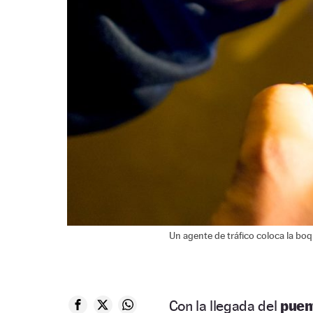
Un agente de tráfico coloca la boq
Con la llegada del
puen