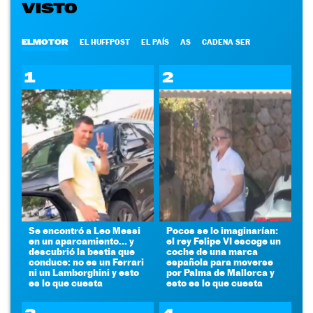
VISTO
ELMOTOR
EL HUFFPOST
EL PAÍS
AS
CADENA SER
1
2
Se encontró a Leo Messi
Pocos se lo imaginarían:
en un aparcamiento... y
el rey Felipe VI escoge un
descubrió la bestia que
coche de una marca
conduce: no es un Ferrari
española para moverse
ni un Lamborghini y esto
por Palma de Mallorca y
es lo que cuesta
esto es lo que cuesta