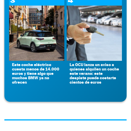
3
4
Este coche eléctrico
La OCU lanza un aviso a
cuesta menos de 14.000
quienes alquilen un coche
euros y tiene algo que
este verano: este
muchos BMW ya no
despiste puede costarte
ofrecen
cientos de euros