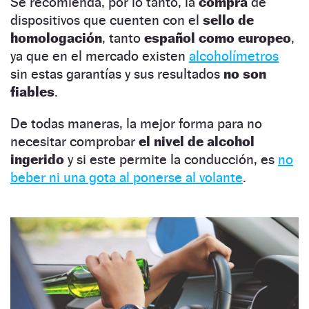
Se recomienda, por lo tanto, la
compra
de
dispositivos que cuenten con el
sello de
homologación
, tanto
español como europeo
,
ya que en el mercado existen
alcoholímetros
sin estas garantías y sus resultados
no son
fiables
.
De todas maneras, la mejor forma para no
necesitar comprobar
el nivel de alcohol
ingerido
y si este permite la conducción, es
no
beber ni una gota al ponerse al volante
.