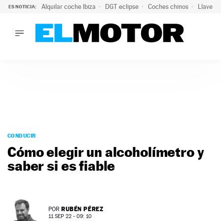
Alquilar coche Ibiza
DGT eclipse
Coches chinos
Llaves 
ES NOTICIA:
LO ÚLTIMO
El probable colapso tras el eclipse: la DGT prevé un millón 
LO ÚLTIMO
El probable colapso tras el eclipse: la DGT prevé un millón 
ACTUALIDAD
ELÉCTRICOS
CONDUCIR
PRUEBAS
Saltar
VIRALES
al
CONDUCIR
PODCAST
contenido
Cómo elegir un alcoholímetro y
MOTOS
saber si es fiable
TECNOLOGÍA
SUPERCOCHES
MOTORTV
PREMIOS
RUBÉN PÉREZ
POR
SERVICIOS
11 SEP 22 - 09: 10