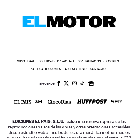
AVISO LEGAL
POLÍTICA DE PRIVACIDAD
CONFIGURACIÓN DE COOKIES
POLÍTICA DE COOKIES
ACCESIBILIDAD
CONTACTO
SÍGUENOS:
EDICIONES EL PAIS, S.L.U.
realiza una reserva expresa de las
reproducciones y usos de las obras y otras prestaciones accesibles
desde este sitio web a medios de lectura mecánica u otros medios
que resulten adecuados a tal fin de conformidad con el artículo 67.3