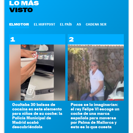
LO MÁS
VISTO
ELMOTOR
EL HUFFPOST
EL PAÍS
AS
CADENA SER
1
2
Ocultaba 30 bolsas de
Pocos se lo imaginarían:
cocaína en este elemento
el rey Felipe VI escoge un
para niños de su coche: la
coche de una marca
Policía Municipal de
española para moverse
Madrid acabó
por Palma de Mallorca y
descubriéndola
esto es lo que cuesta