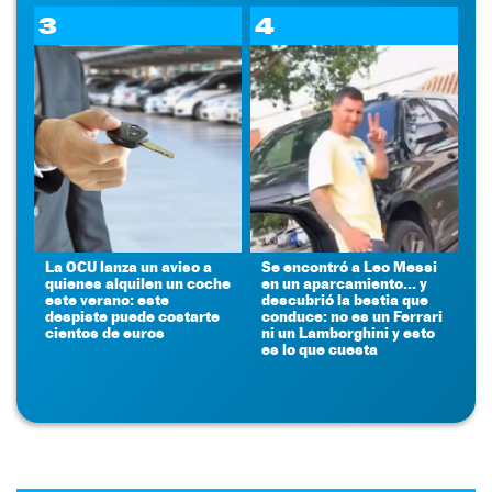
3
4
La OCU lanza un aviso a
Se encontró a Leo Messi
quienes alquilen un coche
en un aparcamiento... y
este verano: este
descubrió la bestia que
despiste puede costarte
conduce: no es un Ferrari
cientos de euros
ni un Lamborghini y esto
es lo que cuesta