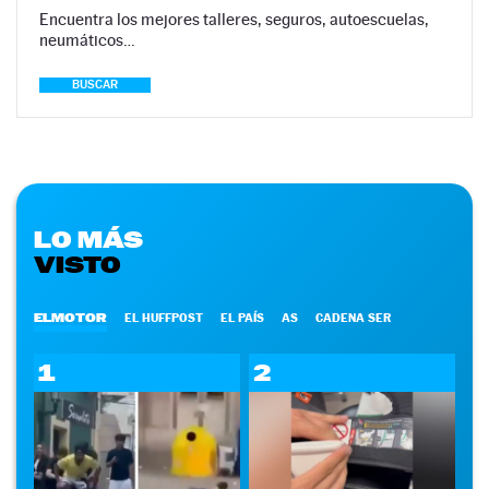
Encuentra los mejores talleres, seguros, autoescuelas,
neumáticos…
BUSCAR
LO MÁS
VISTO
ELMOTOR
EL HUFFPOST
EL PAÍS
AS
CADENA SER
1
2