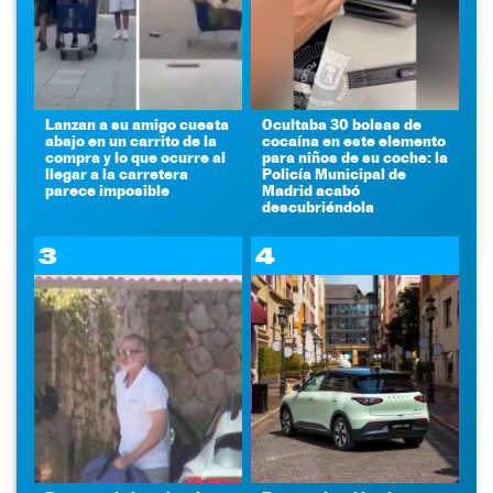
Lanzan a su amigo cuesta
Ocultaba 30 bolsas de
abajo en un carrito de la
cocaína en este elemento
compra y lo que ocurre al
para niños de su coche: la
llegar a la carretera
Policía Municipal de
parece imposible
Madrid acabó
descubriéndola
3
4