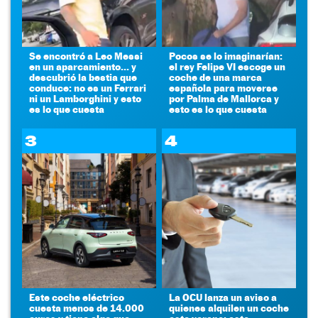
Se encontró a Leo Messi
Pocos se lo imaginarían:
en un aparcamiento... y
el rey Felipe VI escoge un
descubrió la bestia que
coche de una marca
conduce: no es un Ferrari
española para moverse
ni un Lamborghini y esto
por Palma de Mallorca y
es lo que cuesta
esto es lo que cuesta
3
4
Este coche eléctrico
La OCU lanza un aviso a
cuesta menos de 14.000
quienes alquilen un coche