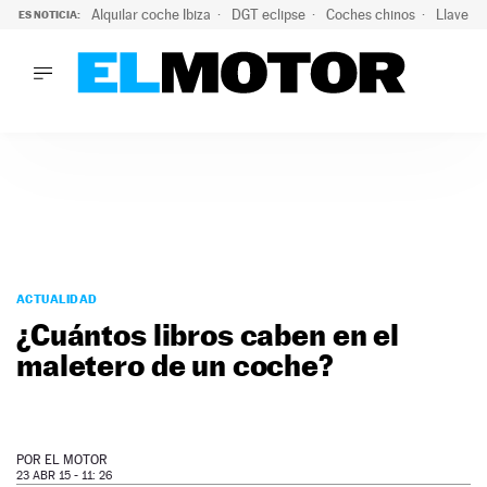
Alquilar coche Ibiza
DGT eclipse
Coches chinos
Llaves 
ES NOTICIA:
LO ÚLTIMO
Hongqi prepara su desembarco en España: SUV eléctricos c
LO ÚLTIMO
Hongqi prepara su desembarco en España: SUV eléctricos c
ACTUALIDAD
ELÉCTRICOS
CONDUCIR
PRUEBAS
Saltar
VIRALES
al
ACTUALIDAD
PODCAST
contenido
¿Cuántos libros caben en el
MOTOS
maletero de un coche?
TECNOLOGÍA
SUPERCOCHES
MOTORTV
PREMIOS
POR
EL MOTOR
SERVICIOS
23 ABR 15 - 11: 26