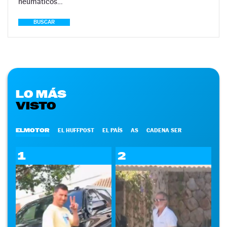
neumáticos…
BUSCAR
LO MÁS
VISTO
ELMOTOR
EL HUFFPOST
EL PAÍS
AS
CADENA SER
1
2