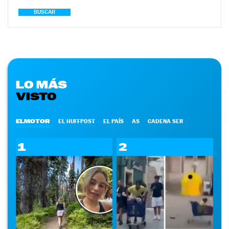
BUSCAR
LO MÁS
VISTO
ELMOTOR
EL HUFFPOST
EL PAÍS
AS
CADENA SER
1
2