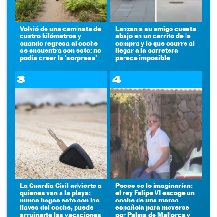
Volvió de una caminata de
Lanzan a su amigo cuesta
cuatro kilómetros y
abajo en un carrito de la
cuando regresa al coche
compra y lo que ocurre al
se encuentra con esto: no
llegar a la carretera
podía creer la 'sorpresa'
parece imposible
3
4
La Guardia Civil advierte a
Pocos se lo imaginarían:
quienes van a la playa:
el rey Felipe VI escoge un
nunca hagas esto con las
coche de una marca
llaves del coche, puede
española para moverse
arruinarte las vacaciones
por Palma de Mallorca y