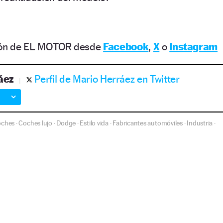
ción de EL MOTOR desde
Facebook
,
X
o
Instagram
áez
Perfil de Mario Herráez en Twitter
oches
Coches lujo
Dodge
Estilo vida
Fabricantes automóviles
Industria
·
·
·
·
·
·