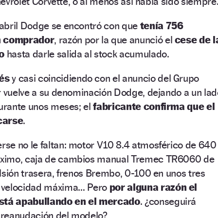
Chevrolet Corvette, o al menos así había sido siempre
abril Dodge se encontró con que
tenía 756
in comprador
, razón por la que anunció el
cese de l
o
hasta darle salida al stock acumulado.
és
y casi coincidiendo con el anuncio del Grupo
r vuelve a su denominación Dodge, dejando a un lad
durante unos meses; el
fabricante confirma que el
carse
.
se no le faltan: motor V10 8.4 atmosférico de 640
ximo, caja de cambios manual Tremec TR6060 de
lsión trasera, frenos Brembo, 0-100 en unos tres
 velocidad máxima… Pero
por alguna razón el
está apabullando en el mercado
. ¿conseguirá
 reanudación del modelo?