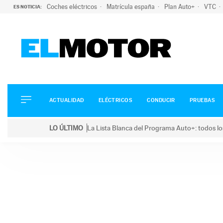
Coches eléctricos
Matrícula españa
Plan Auto+
VTC
ES NOTICIA:
ACTUALIDAD
ELÉCTRICOS
CONDUCIR
ACTUALIDAD
ELÉCTRICOS
CONDUCIR
PRUEBAS
PRUEBAS
Saltar
VIRALES
LO ÚLTIMO
La Lista Blanca del Programa Auto+: todos lo
al
PODCAST
LO ÚLTIMO
La Lista Blanca del Programa Auto+: todos los coc
contenido
MOTOS
TECNOLOGÍA
SUPERCOCHES
MOTORTV
PREMIOS
SERVICIOS