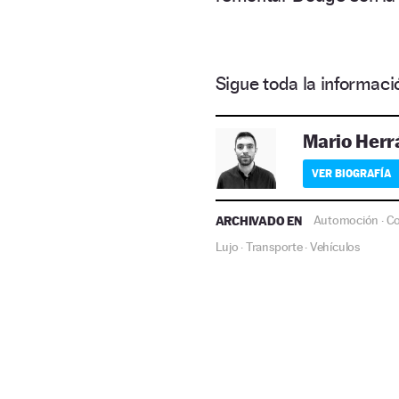
Sigue toda la informa
Mario Herr
VER BIOGRAFÍA
ARCHIVADO EN
Automoción
C
·
Lujo
Transporte
Vehículos
·
·