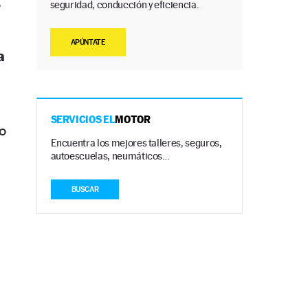
.
seguridad, conducción y eficiencia.
APÚNTATE
a
SERVICIOS EL
MOTOR
o
Encuentra los mejores talleres, seguros,
autoescuelas, neumáticos…
BUSCAR