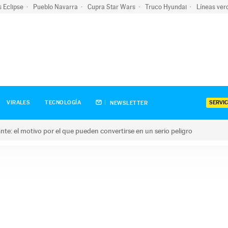
s Eclipse
Pueblo Navarra
Cupra Star Wars
Truco Hyundai
Líneas ver
SERVIC
VIRALES
TECNOLOGÍA
NEWSLETTER
olante: el motivo por el que pueden convertirse en un serio peligro
e: el motivo por el que pueden convertirse en un serio peligro