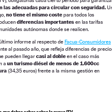
TV), obligatorias cada cierto periodo para garantiza
n las adecuadas para circular con seguridad.
U
go,
no tiene el mismo coste
para todos los
producen
diferencias importantes
en las tarifas
munidades autónomas donde se realicen.
 último informe al respecto de
Facua-Consumidores
te al pasado año, que refleja diferencias de precio
ue pueden llegar
casi al doble
en el caso más
ón a
un turismo diésel de menos de 1.600cc
ura
(34,35 euros) frente a la misma gestión en
o que debes saber sobre la nueva ITV