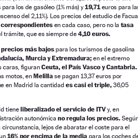
s
para los de gasóleo (1% más) y
19,71
euros para la
scenso del 2,11%). Los precios del estudio de Facua
 correspondientes
en cada caso, pero no la
tasa
l trámite, que es siempre de
4,10 euros.
s
precios más bajos
para los turismos de gasolina
dalucía, Murcia y Extremadura;
en el extremo
 caras, figuran
Ceuta, el País Vasco y Cantabria.
las motos, en
Melilla
se pagan 13,37 euros por
ue en Madrid la cantidad
es casi el triple,
36,05
d tiene
liberalizado el servicio de ITV
y, en
istración autonómica
no regula los precios.
Segú
 circunstancia, lejos de abaratar el coste para el
 un
16% por encima de la media
para los coches d