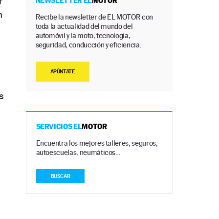
r
NEWSLETTER EL
MOTOR
n
Recibe la newsletter de EL MOTOR con
toda la actualidad del mundo del
automóvil y la moto, tecnología,
seguridad, conducción y eficiencia.
APÚNTATE
s
SERVICIOS EL
MOTOR
Encuentra los mejores talleres, seguros,
autoescuelas, neumáticos…
BUSCAR