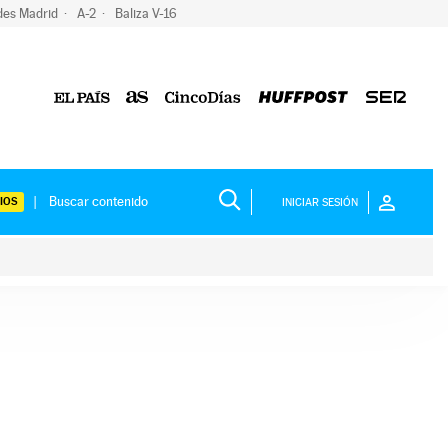
des Madrid
A-2
Baliza V-16
IOS
INICIAR SESIÓN