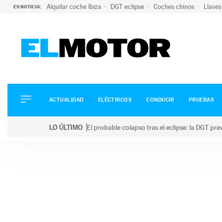
Alquilar coche Ibiza
DGT eclipse
Coches chinos
Llaves
ES NOTICIA:
ACTUALIDAD
ELÉCTRICOS
CONDUCIR
ACTUALIDAD
ELÉCTRICOS
CONDUCIR
PRUEBAS
PRUEBAS
Saltar
VIRALES
LO ÚLTIMO
El probable colapso tras el eclipse: la DGT p
al
PODCAST
LO ÚLTIMO
El probable colapso tras el eclipse: la DGT prevé u
contenido
MOTOS
TECNOLOGÍA
SUPERCOCHES
MOTORTV
PREMIOS
SERVICIOS