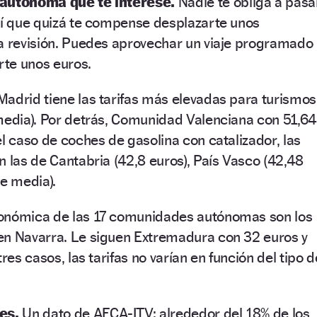
 autónoma que te interese.
Nadie te obliga a pasa
sí que quizá te compense desplazarte unos
la revisión. Puedes aprovechar un viaje programado
rte unos euros.
adrid tiene las tarifas más elevadas para turismos
media). Por detrás, Comunidad Valenciana con 51,64
el caso de coches de gasolina con catalizador, las
n las de Cantabria (42,8 euros), País Vasco (42,48
de media).
conómica de las 17 comunidades autónomas son los
en Navarra. Le siguen Extremadura con 32 euros y
tres casos, las tarifas no varían en función del tipo d
tes.
Un dato de AECA-ITV: alrededor del 18% de los