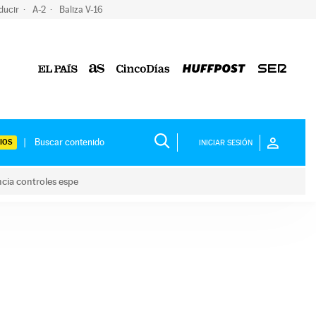
ducir
A-2
Baliza V-16
IOS
INICIAR SESIÓN
ncia controles espe
 y anuncia controles espe