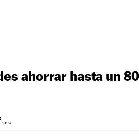
es ahorrar hasta un 80
Z
 10: 37