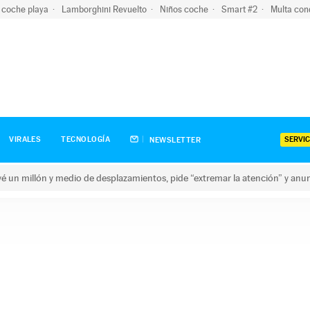
 coche playa
Lamborghini Revuelto
Niños coche
Smart #2
Multa con
SERVIC
VIRALES
TECNOLOGÍA
NEWSLETTER
revé un millón y medio de desplazamientos, pide “extremar la atención” y anu
n millón y medio de desplazamientos, pide “extremar la atención”