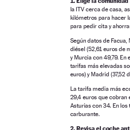
1. Elige la comunidad
la ITV cerca de casa, a
kilómetros para hacer 
para pedir cita y ahorra
Según datos de Facua, M
diésel (52,61 euros de 
y Murcia con 49,79. En 
tarifas más elevadas so
euros) y Madrid (37,52 
La tarifa media más e
29,4 euros que cobran 
Asturias con 34. En los 
carburante.
2. Revisa el coche an