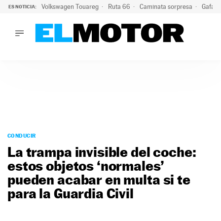
Volkswagen Touareg
Ruta 66
Caminata sorpresa
Gafas 
ES NOTICIA:
LO ÚLTIMO
Ni se te ocurra usar las gafas del eclipse al volante: el moti
LO ÚLTIMO
Ni se te ocurra usar las gafas del eclipse al volante: el motiv
ACTUALIDAD
ELÉCTRICOS
CONDUCIR
PRUEBAS
Saltar
VIRALES
al
CONDUCIR
PODCAST
contenido
La trampa invisible del coche:
MOTOS
estos objetos ‘normales’
TECNOLOGÍA
pueden acabar en multa si te
SUPERCOCHES
MOTORTV
para la Guardia Civil
PREMIOS
SERVICIOS