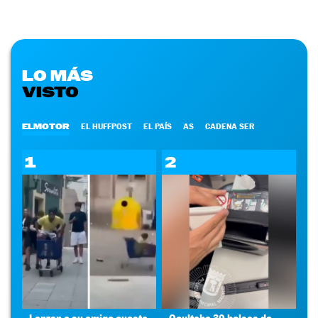
LO MÁS
VISTO
ELMOTOR
EL HUFFPOST
EL PAÍS
AS
CADENA SER
1
2
Lanzan a su amigo cuesta
Ocultaba 30 bolsas de