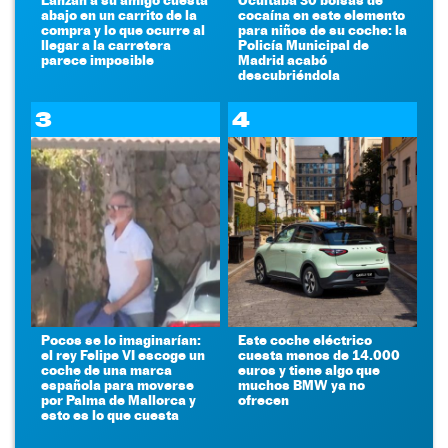
abajo en un carrito de la
cocaína en este elemento
compra y lo que ocurre al
para niños de su coche: la
llegar a la carretera
Policía Municipal de
parece imposible
Madrid acabó
descubriéndola
3
4
Pocos se lo imaginarían:
Este coche eléctrico
el rey Felipe VI escoge un
cuesta menos de 14.000
coche de una marca
euros y tiene algo que
española para moverse
muchos BMW ya no
por Palma de Mallorca y
ofrecen
esto es lo que cuesta