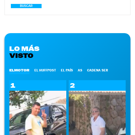
BUSCAR
LO MÁS
VISTO
ELMOTOR
EL HUFFPOST
EL PAÍS
AS
CADENA SER
1
2