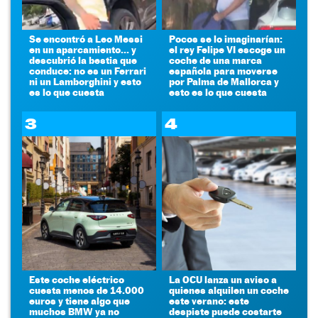
Se encontró a Leo Messi
Pocos se lo imaginarían:
en un aparcamiento... y
el rey Felipe VI escoge un
descubrió la bestia que
coche de una marca
conduce: no es un Ferrari
española para moverse
ni un Lamborghini y esto
por Palma de Mallorca y
es lo que cuesta
esto es lo que cuesta
3
4
Este coche eléctrico
La OCU lanza un aviso a
cuesta menos de 14.000
quienes alquilen un coche
euros y tiene algo que
este verano: este
muchos BMW ya no
despiste puede costarte