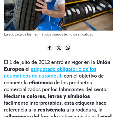
La etiqueta de los neumáticos nuevos te indica su calidad.
El 1 de julio de 2012 entró en vigor en la
Unión
Europea
el
etiquetado obligatorio de los
neumáticos de automóvil,
con el objetivo de
conocer la
eficiencia
de los productos
comercializados por los fabricantes del sector.
Mediante
colores, letras y símbolos
fácilmente interpretables, esta etiqueta hace
referencia a la
resistencia
a la rodadura, la
adherencia
del frenado sobre mojado y al
nivel