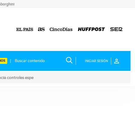
borghini
IOS
INICIAR SESIÓN
ncia controles espe
 y anuncia controles espe