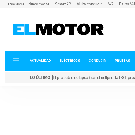
Niños coche
Smart #2
Multa conducir
A-2
Baliza V
ES NOTICIA:
ACTUALIDAD
ELÉCTRICOS
CONDUCIR
ACTUALIDAD
ELÉCTRICOS
CONDUCIR
PRUEBAS
PRUEBAS
Saltar
VIRALES
LO ÚLTIMO
El probable colapso tras el eclipse: la DGT p
al
PODCAST
LO ÚLTIMO
El probable colapso tras el eclipse: la DGT prevé u
contenido
MOTOS
TECNOLOGÍA
SUPERCOCHES
MOTORTV
PREMIOS
SERVICIOS