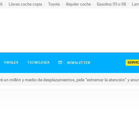
-16
Llaves coche copia
Toyota
Alquiler coche
Gasolina 95 o 98
Lam
SERVIC
VIRALES
TECNOLOGÍA
NEWSLETTER
revé un millón y medio de desplazamientos, pide “extremar la atención” y anu
n millón y medio de desplazamientos, pide “extremar la atención”