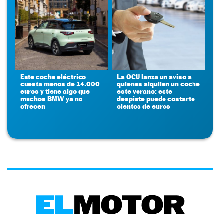
Este coche eléctrico
La OCU lanza un aviso a
cuesta menos de 14.000
quienes alquilen un coche
euros y tiene algo que
este verano: este
muchos BMW ya no
despiste puede costarte
ofrecen
cientos de euros