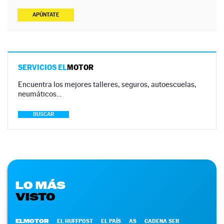
APÚNTATE
SERVICIOS EL
MOTOR
Encuentra los mejores talleres, seguros, autoescuelas,
neumáticos…
BUSCAR
LO MÁS
VISTO
ELMOTOR
EL HUFFPOST
EL PAÍS
AS
CADENA SER