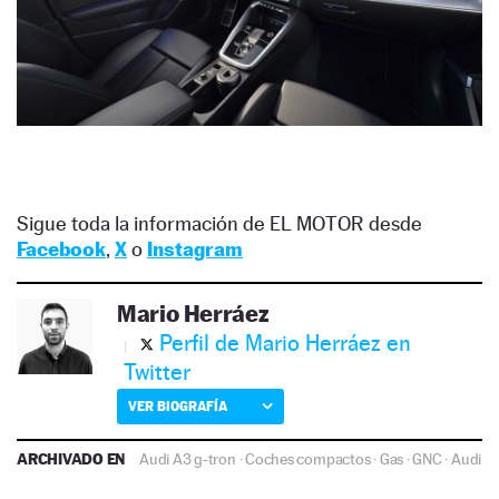
Sigue toda la información de EL MOTOR desde
Facebook
,
X
o
Instagram
Mario Herráez
Perfil de Mario Herráez en
Twitter
VER BIOGRAFÍA
ARCHIVADO EN
Audi A3 g-tron
·
Coches compactos
·
Gas
·
GNC
·
Audi