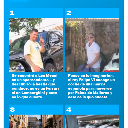
1
2
Se encontró a Leo Messi
Pocos se lo imaginarían:
en un aparcamiento... y
el rey Felipe VI escoge un
descubrió la bestia que
coche de una marca
conduce: no es un Ferrari
española para moverse
ni un Lamborghini y esto
por Palma de Mallorca y
es lo que cuesta
esto es lo que cuesta
3
4