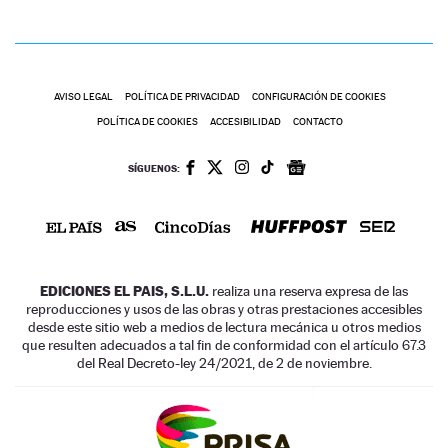
AVISO LEGAL
POLÍTICA DE PRIVACIDAD
CONFIGURACIÓN DE COOKIES
POLÍTICA DE COOKIES
ACCESIBILIDAD
CONTACTO
SÍGUENOS:
EDICIONES EL PAIS, S.L.U.
realiza una reserva expresa de las
reproducciones y usos de las obras y otras prestaciones accesibles
desde este sitio web a medios de lectura mecánica u otros medios
que resulten adecuados a tal fin de conformidad con el artículo 67.3
del Real Decreto-ley 24/2021, de 2 de noviembre.