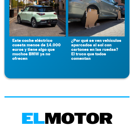
Este coche eléctrico
¿Por qué se ven vehículos
cuesta menos de 14.000
aparcados al sol con
euros y tiene algo que
cartones en las ruedas?
muchos BMW ya no
El truco que todos
ofrecen
comentan