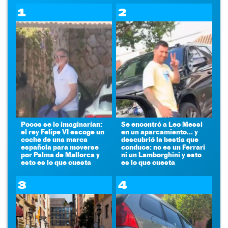
1
2
Pocos se lo imaginarían:
Se encontró a Leo Messi
el rey Felipe VI escoge un
en un aparcamiento... y
coche de una marca
descubrió la bestia que
española para moverse
conduce: no es un Ferrari
por Palma de Mallorca y
ni un Lamborghini y esto
esto es lo que cuesta
es lo que cuesta
3
4