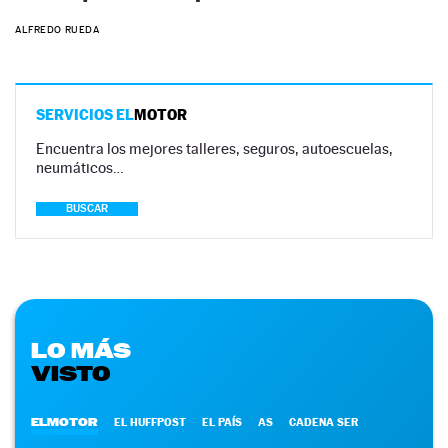
ALFREDO RUEDA
SERVICIOS EL
MOTOR
Encuentra los mejores talleres, seguros, autoescuelas,
neumáticos…
BUSCAR
LO MÁS
VISTO
ELMOTOR
EL HUFFPOST
EL PAÍS
AS
CADENA SER