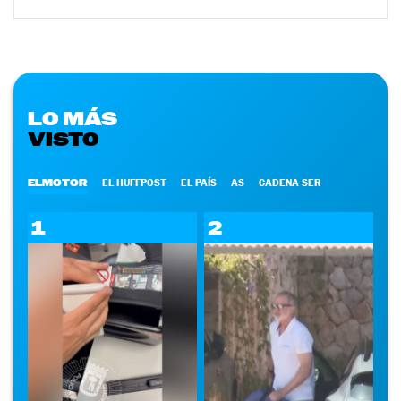
LO MÁS
VISTO
ELMOTOR
EL HUFFPOST
EL PAÍS
AS
CADENA SER
1
2