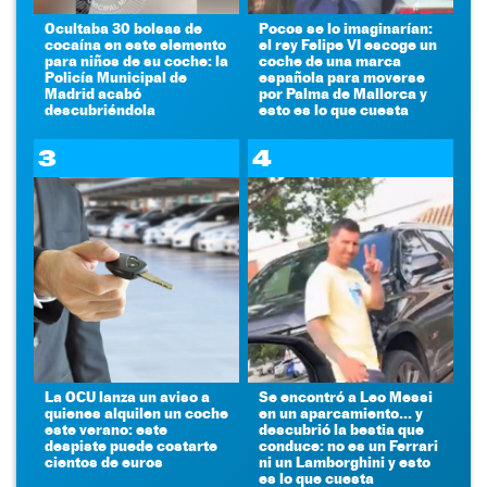
Ocultaba 30 bolsas de
Pocos se lo imaginarían:
cocaína en este elemento
el rey Felipe VI escoge un
para niños de su coche: la
coche de una marca
Policía Municipal de
española para moverse
Madrid acabó
por Palma de Mallorca y
descubriéndola
esto es lo que cuesta
3
4
La OCU lanza un aviso a
Se encontró a Leo Messi
quienes alquilen un coche
en un aparcamiento... y
este verano: este
descubrió la bestia que
despiste puede costarte
conduce: no es un Ferrari
cientos de euros
ni un Lamborghini y esto
es lo que cuesta