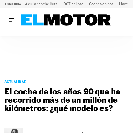
Alquilar coche Ibiza
DGT eclipse
Coches chinos
Llaves 
ES NOTICIA:
LO ÚLTIMO
Hongqi prepara su desembarco en España: SUV eléctricos c
LO ÚLTIMO
Hongqi prepara su desembarco en España: SUV eléctricos c
ACTUALIDAD
ELÉCTRICOS
CONDUCIR
PRUEBAS
Saltar
VIRALES
al
ACTUALIDAD
PODCAST
contenido
El coche de los años 90 que ha
MOTOS
recorrido más de un millón de
TECNOLOGÍA
kilómetros: ¿qué modelo es?
SUPERCOCHES
MOTORTV
PREMIOS
SERVICIOS