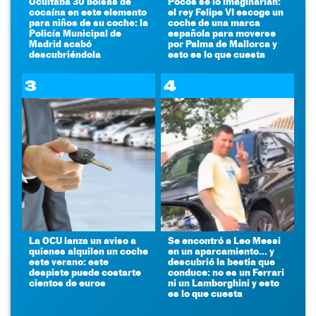
Ocultaba 30 bolsas de
Pocos se lo imaginarían:
cocaína en este elemento
el rey Felipe VI escoge un
para niños de su coche: la
coche de una marca
Policía Municipal de
española para moverse
Madrid acabó
por Palma de Mallorca y
descubriéndola
esto es lo que cuesta
3
4
La OCU lanza un aviso a
Se encontró a Leo Messi
quienes alquilen un coche
en un aparcamiento... y
este verano: este
descubrió la bestia que
despiste puede costarte
conduce: no es un Ferrari
cientos de euros
ni un Lamborghini y esto
es lo que cuesta