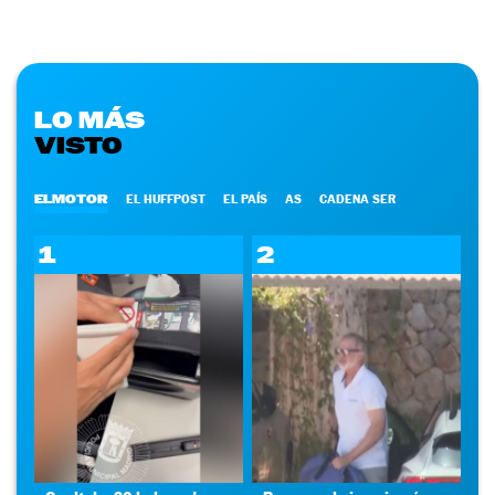
LO MÁS
VISTO
ELMOTOR
EL HUFFPOST
EL PAÍS
AS
CADENA SER
1
2