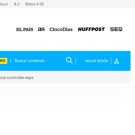
ducir
A-2
Baliza V-16
IOS
INICIAR SESIÓN
ncia controles espe
 y anuncia controles espe