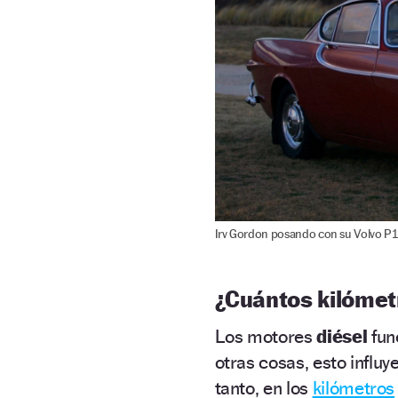
Irv Gordon posando con su Volvo P1
¿Cuántos kilómet
Los motores
diésel
fun
otras cosas, esto influy
tanto, en los
kilómetros