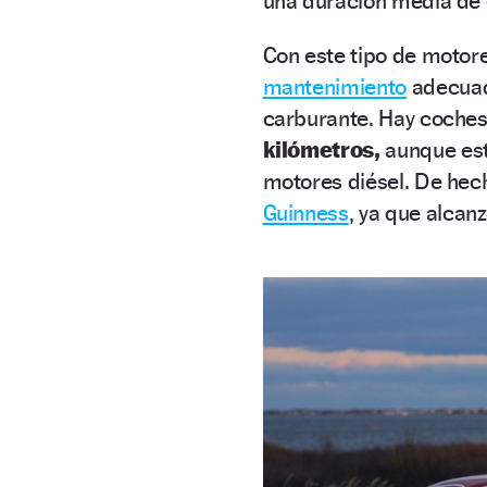
una duración media de
Con este tipo de motor
mantenimiento
adecuado
carburante. Hay coches
kilómetros,
aunque est
motores diésel. De hec
Guinness
, ya que alcan