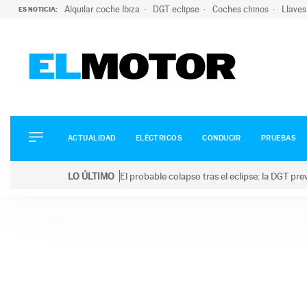
Alquilar coche Ibiza
DGT eclipse
Coches chinos
Llaves
ES NOTICIA:
ACTUALIDAD
ELÉCTRICOS
CONDUCIR
ACTUALIDAD
ELÉCTRICOS
CONDUCIR
PRUEBAS
PRUEBAS
Saltar
VIRALES
LO ÚLTIMO
El probable colapso tras el eclipse: la DGT p
al
PODCAST
LO ÚLTIMO
El probable colapso tras el eclipse: la DGT prevé u
contenido
MOTOS
TECNOLOGÍA
SUPERCOCHES
MOTORTV
PREMIOS
SERVICIOS