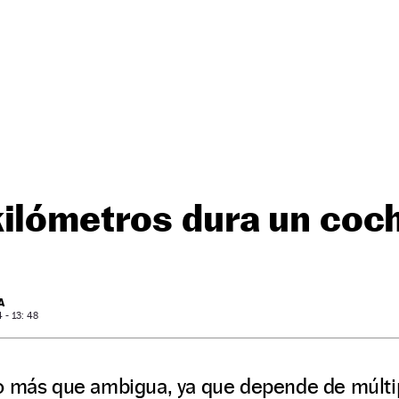
kilómetros dura un coc
A
- 13: 48
o más que ambigua, ya que depende de múltip