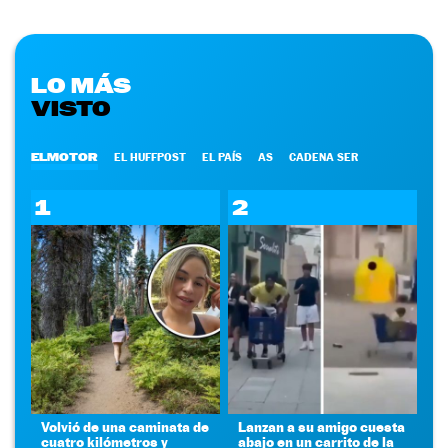
LO MÁS
VISTO
ELMOTOR
EL HUFFPOST
EL PAÍS
AS
CADENA SER
1
2
Volvió de una caminata de
Lanzan a su amigo cuesta
cuatro kilómetros y
abajo en un carrito de la