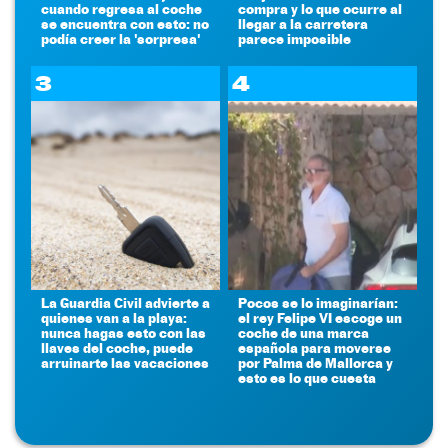
cuando regresa al coche
compra y lo que ocurre al
se encuentra con esto: no
llegar a la carretera
podía creer la 'sorpresa'
parece imposible
3
4
La Guardia Civil advierte a
Pocos se lo imaginarían:
quienes van a la playa:
el rey Felipe VI escoge un
nunca hagas esto con las
coche de una marca
llaves del coche, puede
española para moverse
arruinarte las vacaciones
por Palma de Mallorca y
esto es lo que cuesta