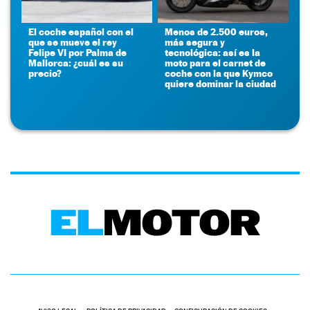
El coche español con el
Menos de 2.500 euros,
que se mueve el rey
más segura y
Felipe VI por Palma de
tecnológica: así es la
Mallorca: ¿cuál es su
moto para el carnet de
precio?
coche con la que Kymco
quiere dominar la ciudad