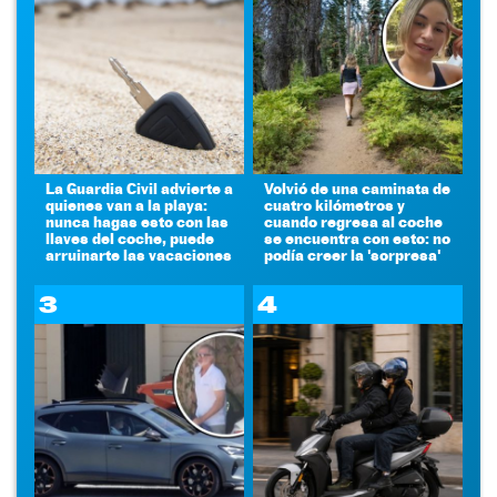
La Guardia Civil advierte a
Volvió de una caminata de
quienes van a la playa:
cuatro kilómetros y
nunca hagas esto con las
cuando regresa al coche
llaves del coche, puede
se encuentra con esto: no
arruinarte las vacaciones
podía creer la 'sorpresa'
3
4