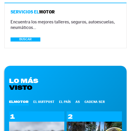
SERVICIOS EL
MOTOR
Encuentra los mejores talleres, seguros, autoescuelas,
neumáticos…
BUSCAR
LO MÁS
VISTO
ELMOTOR
EL HUFFPOST
EL PAÍS
AS
CADENA SER
1
2