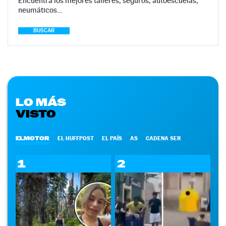
Encuentra los mejores talleres, seguros, autoescuelas,
neumáticos…
BUSCAR
LO MÁS
VISTO
ELMOTOR
EL HUFFPOST
EL PAÍS
AS
CADENA SER
1
2