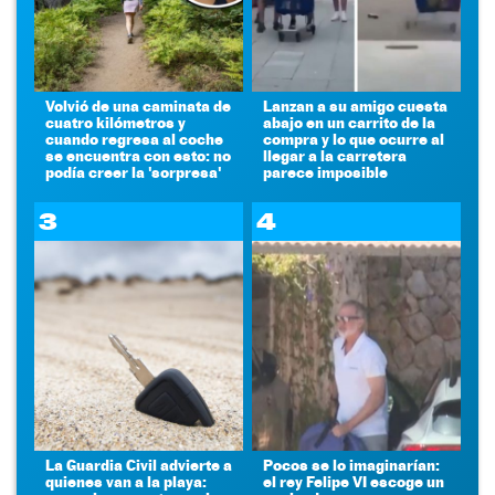
Volvió de una caminata de
Lanzan a su amigo cuesta
cuatro kilómetros y
abajo en un carrito de la
cuando regresa al coche
compra y lo que ocurre al
se encuentra con esto: no
llegar a la carretera
podía creer la 'sorpresa'
parece imposible
3
4
La Guardia Civil advierte a
Pocos se lo imaginarían:
quienes van a la playa:
el rey Felipe VI escoge un