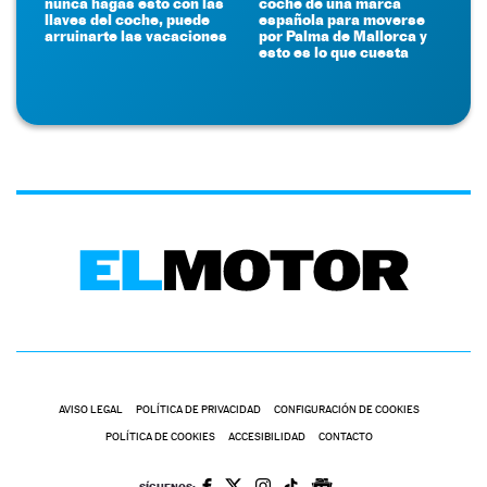
nunca hagas esto con las
coche de una marca
llaves del coche, puede
española para moverse
arruinarte las vacaciones
por Palma de Mallorca y
esto es lo que cuesta
AVISO LEGAL
POLÍTICA DE PRIVACIDAD
CONFIGURACIÓN DE COOKIES
POLÍTICA DE COOKIES
ACCESIBILIDAD
CONTACTO