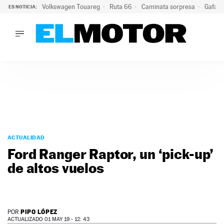
Volkswagen Touareg
Ruta 66
Caminata sorpresa
Gafas 
ES NOTICIA:
LO ÚLTIMO
Ni se te ocurra usar las gafas del eclipse al volante: el moti
LO ÚLTIMO
Ni se te ocurra usar las gafas del eclipse al volante: el motiv
ACTUALIDAD
ELÉCTRICOS
CONDUCIR
PRUEBAS
Saltar
VIRALES
al
ACTUALIDAD
PODCAST
contenido
Ford Ranger Raptor, un ‘pick-up’
MOTOS
de altos vuelos
TECNOLOGÍA
SUPERCOCHES
MOTORTV
PREMIOS
PIPO LÓPEZ
POR
SERVICIOS
ACTUALIZADO 01 MAY 19 - 12: 43