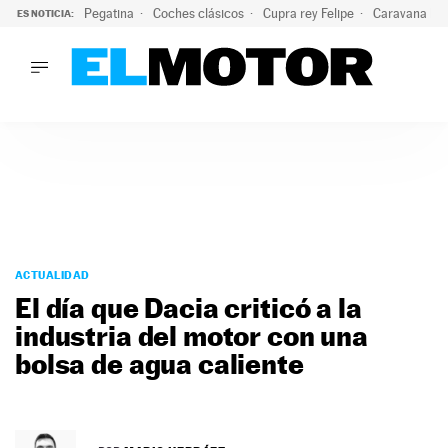
Pegatina
Coches clásicos
Cupra rey Felipe
Caravana lig
ES NOTICIA:
LO ÚLTIMO
¿Conocías esta pegatina de moda?: puede salvar tu coche d
LO ÚLTIMO
¿Conocías esta pegatina de moda?: puede salvar tu coche de
ACTUALIDAD
ELÉCTRICOS
CONDUCIR
PRUEBAS
Saltar
VIRALES
al
ACTUALIDAD
PODCAST
contenido
El día que Dacia criticó a la
MOTOS
industria del motor con una
TECNOLOGÍA
bolsa de agua caliente
SUPERCOCHES
MOTORTV
PREMIOS
SERVICIOS