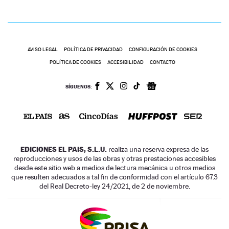
AVISO LEGAL
POLÍTICA DE PRIVACIDAD
CONFIGURACIÓN DE COOKIES
POLÍTICA DE COOKIES
ACCESIBILIDAD
CONTACTO
SÍGUENOS:
EDICIONES EL PAIS, S.L.U.
realiza una reserva expresa de las
reproducciones y usos de las obras y otras prestaciones accesibles
desde este sitio web a medios de lectura mecánica u otros medios
que resulten adecuados a tal fin de conformidad con el artículo 67.3
del Real Decreto-ley 24/2021, de 2 de noviembre.