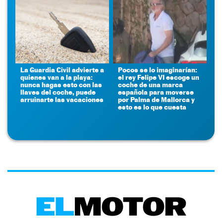
La Guardia Civil advierte a
Pocos se lo imaginarían:
quienes van a la playa:
el rey Felipe VI escoge un
nunca hagas esto con las
coche de una marca
llaves del coche, puede
española para moverse
arruinarte las vacaciones
por Palma de Mallorca y
esto es lo que cuesta