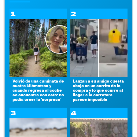
1
2
Volvió de una caminata de
Lanzan a su amigo cuesta
cuatro kilómetros y
abajo en un carrito de la
cuando regresa al coche
compra y lo que ocurre al
se encuentra con esto: no
llegar a la carretera
podía creer la 'sorpresa'
parece imposible
3
4