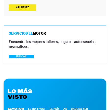
APÚNTATE
SERVICIOS EL
MOTOR
Encuentra los mejores talleres, seguros, autoescuelas,
neumáticos…
BUSCAR
LO MÁS
VISTO
ELMOTOR
EL HUFFPOST
EL PAÍS
AS
CADENA SER