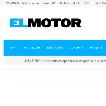
Niños coche
Smart #2
Multa conducir
A-2
Baliza V
ES NOTICIA:
ACTUALIDAD
ELÉCTRICOS
CONDUCIR
ACTUALIDAD
ELÉCTRICOS
CONDUCIR
PRUEBAS
PRUEBAS
Saltar
VIRALES
LO ÚLTIMO
El probable colapso tras el eclipse: la DGT p
al
PODCAST
LO ÚLTIMO
El probable colapso tras el eclipse: la DGT prevé u
contenido
MOTOS
TECNOLOGÍA
SUPERCOCHES
MOTORTV
PREMIOS
SERVICIOS