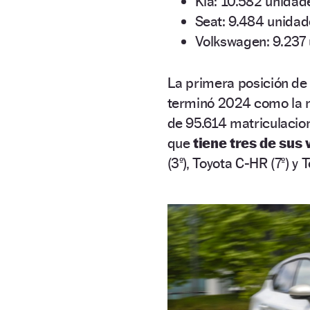
Kia: 10.582 unidad
Seat: 9.484 unidad
Volkswagen: 9.237
La primera posición d
terminó 2024 como la m
de 95.614 matriculacio
que
tiene tres de sus 
(3º), Toyota C-HR (7º) y 