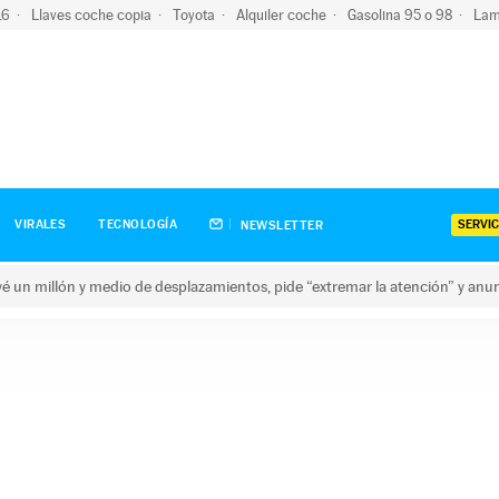
-16
Llaves coche copia
Toyota
Alquiler coche
Gasolina 95 o 98
Lam
SERVIC
VIRALES
TECNOLOGÍA
NEWSLETTER
revé un millón y medio de desplazamientos, pide “extremar la atención” y anu
n millón y medio de desplazamientos, pide “extremar la atención”