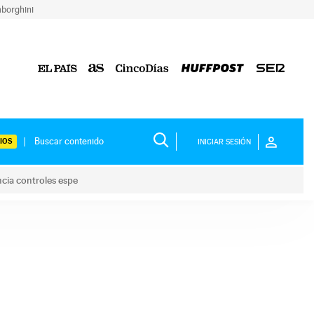
borghini
IOS
INICIAR SESIÓN
ncia controles espe
 y anuncia controles espe