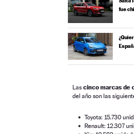
Salta 
fue ch
¿Quier
Españ
Las
cinco marcas de 
del año son las siguient
Toyota: 15.730 uni
Renault: 12.307 un