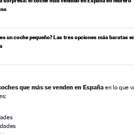
la sorpresa: el coche más vendido en España en febrero
ino
es un coche pequeño? Las tres opciones más baratas e
a
coches que más se venden en España
en lo que v
es:
dades
idades