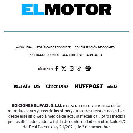
AVISO LEGAL
POLÍTICA DE PRIVACIDAD
CONFIGURACIÓN DE COOKIES
POLÍTICA DE COOKIES
ACCESIBILIDAD
CONTACTO
SÍGUENOS:
EDICIONES EL PAIS, S.L.U.
realiza una reserva expresa de las
reproducciones y usos de las obras y otras prestaciones accesibles
desde este sitio web a medios de lectura mecánica u otros medios
que resulten adecuados a tal fin de conformidad con el artículo 67.3
del Real Decreto-ley 24/2021, de 2 de noviembre.