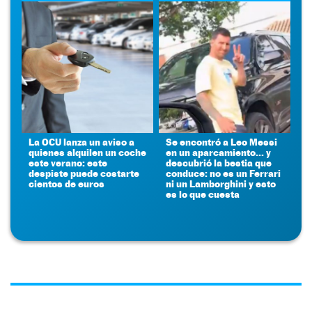
La OCU lanza un aviso a
Se encontró a Leo Messi
quienes alquilen un coche
en un aparcamiento... y
este verano: este
descubrió la bestia que
despiste puede costarte
conduce: no es un Ferrari
cientos de euros
ni un Lamborghini y esto
es lo que cuesta