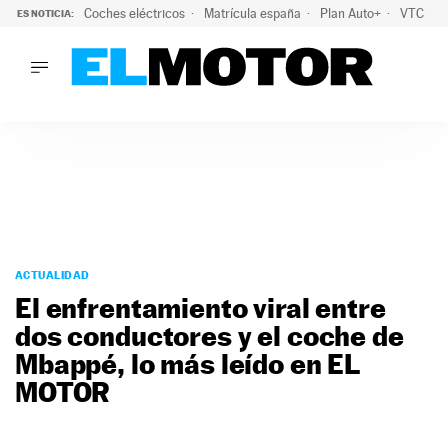
Coches eléctricos
Matrícula españa
Plan Auto+
VTC
ES NOTICIA:
LO ÚLTIMO
La Lista Blanca del Programa Auto+: todos los coches eléct
LO ÚLTIMO
La Lista Blanca del Programa Auto+: todos los coches eléctr
ACTUALIDAD
ELÉCTRICOS
CONDUCIR
PRUEBAS
Saltar
VIRALES
al
ACTUALIDAD
PODCAST
contenido
El enfrentamiento viral entre
MOTOS
dos conductores y el coche de
TECNOLOGÍA
Mbappé, lo más leído en EL
SUPERCOCHES
MOTORTV
MOTOR
PREMIOS
SERVICIOS