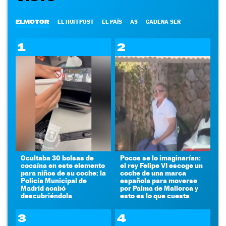
ELMOTOR
EL HUFFPOST
EL PAÍS
AS
CADENA SER
1
2
Ocultaba 30 bolsas de
Pocos se lo imaginarían:
cocaína en este elemento
el rey Felipe VI escoge un
para niños de su coche: la
coche de una marca
Policía Municipal de
española para moverse
Madrid acabó
por Palma de Mallorca y
descubriéndola
esto es lo que cuesta
3
4