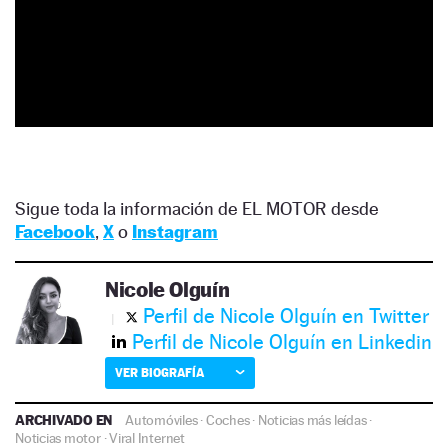
Sigue toda la información de EL MOTOR desde
Facebook
,
X
o
Instagram
Nicole Olguín
Perfil de Nicole Olguín en Twitter
Perfil de Nicole Olguín en Linkedin
VER BIOGRAFÍA
ARCHIVADO EN
Automóviles
·
Coches
·
Noticias más leídas
·
Noticias motor
·
Viral Internet