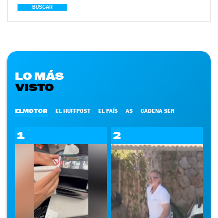
BUSCAR
LO MÁS
VISTO
ELMOTOR
EL HUFFPOST
EL PAÍS
AS
CADENA SER
1
2