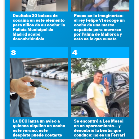
Ocultaba 30 bolsas de
Pocos se lo imaginarían:
cocaína en este elemento
el rey Felipe VI escoge un
para niños de su coche: la
coche de una marca
Policía Municipal de
española para moverse
Madrid acabó
por Palma de Mallorca y
descubriéndola
esto es lo que cuesta
3
4
La OCU lanza un aviso a
Se encontró a Leo Messi
quienes alquilen un coche
en un aparcamiento... y
este verano: este
descubrió la bestia que
despiste puede costarte
conduce: no es un Ferrari