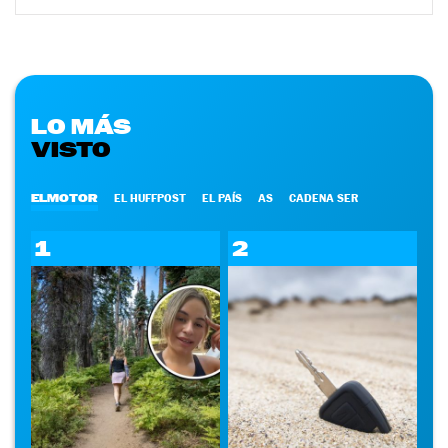
LO MÁS
VISTO
ELMOTOR
EL HUFFPOST
EL PAÍS
AS
CADENA SER
1
2