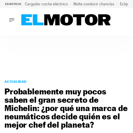
Cargador coche eléctrico
Multa conducir chanclas
Eclipse
ES NOTICIA:
LO ÚLTIMO
El hiperdeportivo que desafía todas las tendencias: V12 a
LO ÚLTIMO
El hiperdeportivo que desafía todas las tendencias: V12 at
ACTUALIDAD
ELÉCTRICOS
CONDUCIR
PRUEBAS
Saltar
VIRALES
al
ACTUALIDAD
PODCAST
contenido
Probablemente muy pocos
MOTOS
saben el gran secreto de
TECNOLOGÍA
Michelin: ¿por qué una marca de
SUPERCOCHES
MOTORTV
neumáticos decide quién es el
PREMIOS
mejor chef del planeta?
SERVICIOS