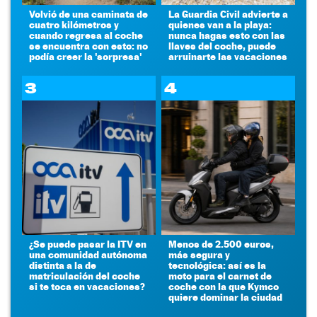
Volvió de una caminata de
La Guardia Civil advierte a
cuatro kilómetros y
quienes van a la playa:
cuando regresa al coche
nunca hagas esto con las
se encuentra con esto: no
llaves del coche, puede
podía creer la 'sorpresa'
arruinarte las vacaciones
3
4
¿Se puede pasar la ITV en
Menos de 2.500 euros,
una comunidad autónoma
más segura y
distinta a la de
tecnológica: así es la
matriculación del coche
moto para el carnet de
si te toca en vacaciones?
coche con la que Kymco
quiere dominar la ciudad