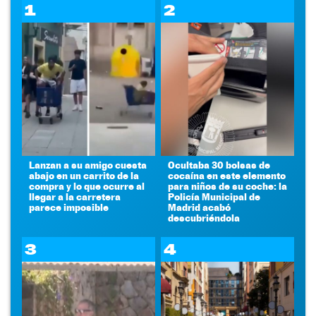
1
2
Lanzan a su amigo cuesta
Ocultaba 30 bolsas de
abajo en un carrito de la
cocaína en este elemento
compra y lo que ocurre al
para niños de su coche: la
llegar a la carretera
Policía Municipal de
parece imposible
Madrid acabó
descubriéndola
3
4