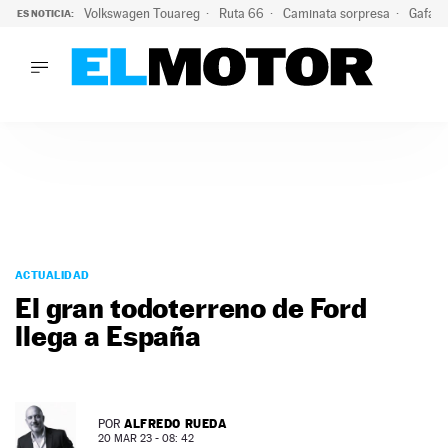
Volkswagen Touareg
Ruta 66
Caminata sorpresa
Gafas 
ES NOTICIA:
LO ÚLTIMO
Ni se te ocurra usar las gafas del eclipse al volante: el moti
LO ÚLTIMO
Ni se te ocurra usar las gafas del eclipse al volante: el motiv
ACTUALIDAD
ELÉCTRICOS
CONDUCIR
PRUEBAS
Saltar
VIRALES
al
ACTUALIDAD
PODCAST
contenido
El gran todoterreno de Ford
MOTOS
llega a España
TECNOLOGÍA
SUPERCOCHES
MOTORTV
PREMIOS
ALFREDO RUEDA
POR
SERVICIOS
20 MAR 23 - 08: 42