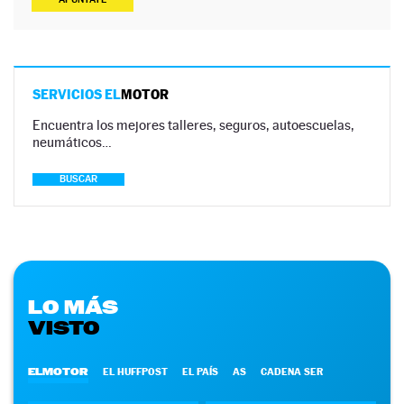
SERVICIOS EL
MOTOR
Encuentra los mejores talleres, seguros, autoescuelas,
neumáticos…
BUSCAR
LO MÁS
VISTO
ELMOTOR
EL HUFFPOST
EL PAÍS
AS
CADENA SER