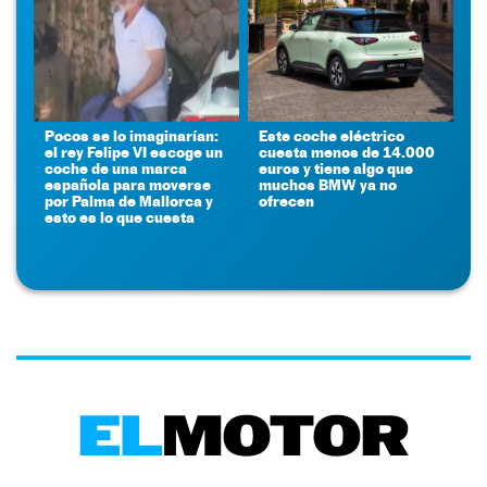
Pocos se lo imaginarían:
Este coche eléctrico
el rey Felipe VI escoge un
cuesta menos de 14.000
coche de una marca
euros y tiene algo que
española para moverse
muchos BMW ya no
por Palma de Mallorca y
ofrecen
esto es lo que cuesta