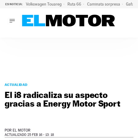
Volkswagen Touareg
Ruta 66
Caminata sorpresa
Gafas 
ES NOTICIA:
LO ÚLTIMO
Ni se te ocurra usar las gafas del eclipse al volante: el moti
LO ÚLTIMO
Ni se te ocurra usar las gafas del eclipse al volante: el motiv
ACTUALIDAD
ELÉCTRICOS
CONDUCIR
PRUEBAS
Saltar
VIRALES
al
ACTUALIDAD
PODCAST
contenido
El i8 radicaliza su aspecto
MOTOS
gracias a Energy Motor Sport
TECNOLOGÍA
SUPERCOCHES
MOTORTV
PREMIOS
POR
EL MOTOR
SERVICIOS
ACTUALIZADO 25 FEB 16 - 13: 18