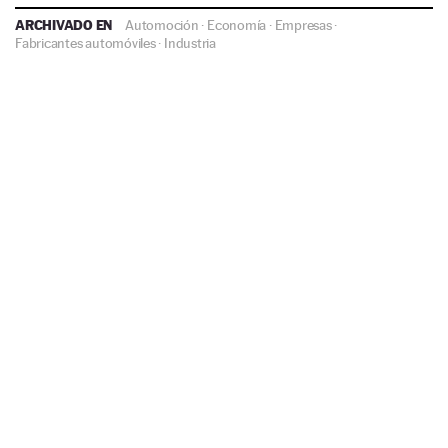
ARCHIVADO EN
Automoción
·
Economía
·
Empresas
·
Fabricantes automóviles
·
Industria