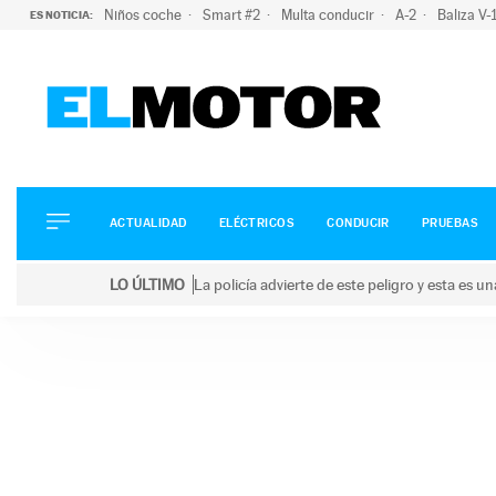
Niños coche
Smart #2
Multa conducir
A-2
Baliza V
ES NOTICIA:
ACTUALIDAD
ELÉCTRICOS
CONDUCIR
ACTUALIDAD
ELÉCTRICOS
CONDUCIR
PRUEBAS
PRUEBAS
Saltar
VIRALES
LO ÚLTIMO
La policía advierte de este peligro y esta es 
al
PODCAST
LO ÚLTIMO
La policía advierte de este peligro y esta es una bu
contenido
MOTOS
TECNOLOGÍA
SUPERCOCHES
MOTORTV
PREMIOS
SERVICIOS