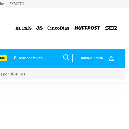
che
ZXMOTO
IOS
INICIAR SESIÓN
os por 36 euros
los niños por 36 euros