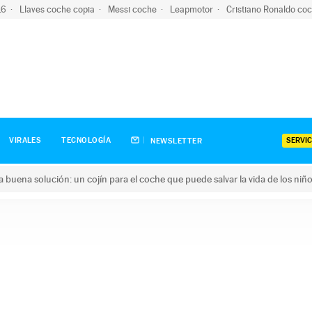
-16
Llaves coche copia
Messi coche
Leapmotor
Cristiano Ronaldo co
SERVIC
VIRALES
TECNOLOGÍA
NEWSLETTER
una buena solución: un cojín para el coche que puede salvar la vida de los niñ
ena solución: un cojín para el coche que puede salvar la vida de 