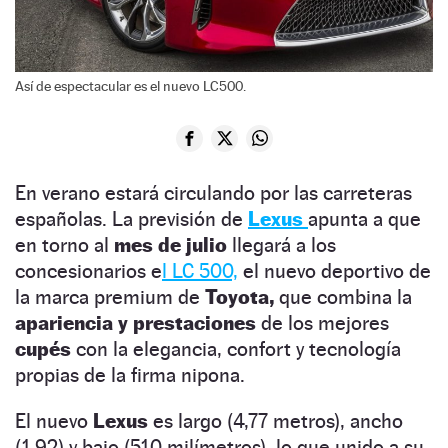
Así de espectacular es el nuevo LC500.
En verano estará circulando por las carreteras
españolas. La previsión de
Lexus
apunta a que
en torno al
mes de julio
llegará a los
concesionarios e
l LC 500,
el nuevo deportivo de
la marca premium de
Toyota,
que combina la
apariencia y prestaciones
de los mejores
cupés
con la elegancia, confort y tecnología
propias de la firma nipona.
El nuevo
Lexus
es largo (4,77 metros), ancho
(1,92) y bajo (510 milímetros), lo que unido a su