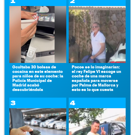
1
2
Ocultaba 30 bolsas de
Pocos se lo imaginarían:
cocaína en este elemento
el rey Felipe VI escoge un
para niños de su coche: la
coche de una marca
Policía Municipal de
española para moverse
Madrid acabó
por Palma de Mallorca y
descubriéndola
esto es lo que cuesta
3
4