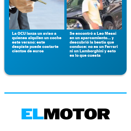
La OCU lanza un aviso a
Se encontró a Leo Messi
quienes alquilen un coche
en un aparcamiento... y
este verano: este
descubrió la bestia que
despiste puede costarte
conduce: no es un Ferrari
cientos de euros
ni un Lamborghini y esto
es lo que cuesta