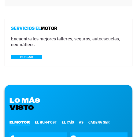
SERVICIOS EL
MOTOR
Encuentra los mejores talleres, seguros, autoescuelas,
neumáticos…
BUSCAR
LO MÁS
VISTO
ELMOTOR
EL HUFFPOST
EL PAÍS
AS
CADENA SER