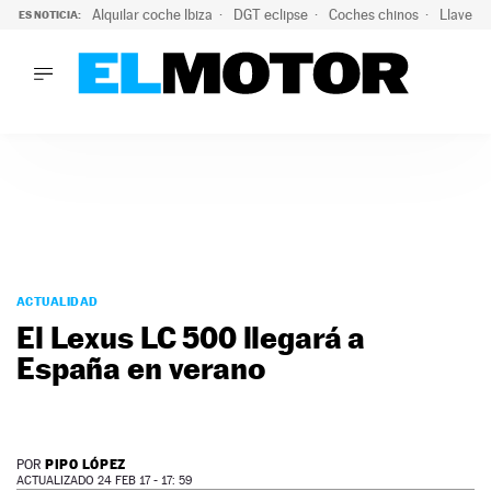
Alquilar coche Ibiza
DGT eclipse
Coches chinos
Llaves 
ES NOTICIA:
LO ÚLTIMO
Hongqi prepara su desembarco en España: SUV eléctricos c
LO ÚLTIMO
Hongqi prepara su desembarco en España: SUV eléctricos c
ACTUALIDAD
ELÉCTRICOS
CONDUCIR
PRUEBAS
Saltar
VIRALES
al
ACTUALIDAD
PODCAST
contenido
El Lexus LC 500 llegará a
MOTOS
España en verano
TECNOLOGÍA
SUPERCOCHES
MOTORTV
PREMIOS
PIPO LÓPEZ
POR
SERVICIOS
ACTUALIZADO 24 FEB 17 - 17: 59