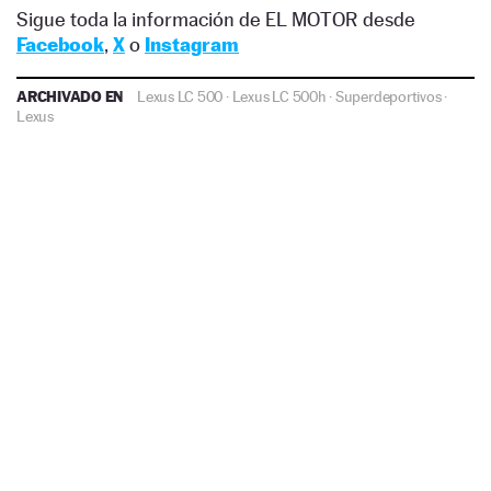
Sigue toda la información de EL MOTOR desde
Facebook
,
X
o
Instagram
ARCHIVADO EN
Lexus LC 500
·
Lexus LC 500h
·
Superdeportivos
·
Lexus