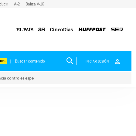
ducir
A-2
Baliza V-16
IOS
INICIAR SESIÓN
ncia controles espe
 y anuncia controles espe