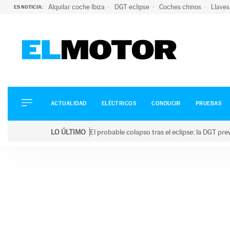
Alquilar coche Ibiza
DGT eclipse
Coches chinos
Llaves
ES NOTICIA:
ACTUALIDAD
ELÉCTRICOS
CONDUCIR
ACTUALIDAD
ELÉCTRICOS
CONDUCIR
PRUEBAS
PRUEBAS
Saltar
VIRALES
LO ÚLTIMO
El probable colapso tras el eclipse: la DGT p
al
PODCAST
LO ÚLTIMO
El probable colapso tras el eclipse: la DGT prevé u
contenido
MOTOS
TECNOLOGÍA
SUPERCOCHES
MOTORTV
PREMIOS
SERVICIOS