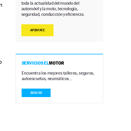
toda la actualidad del mundo del
un
automóvil y la moto, tecnología,
seguridad, conducción y eficiencia.
APÚNTATE
o
SERVICIOS EL
MOTOR
Encuentra los mejores talleres, seguros,
autoescuelas, neumáticos…
BUSCAR
u