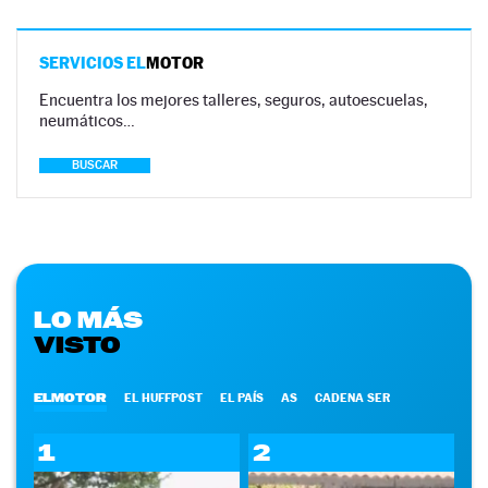
SERVICIOS EL
MOTOR
Encuentra los mejores talleres, seguros, autoescuelas,
neumáticos…
BUSCAR
LO MÁS
VISTO
ELMOTOR
EL HUFFPOST
EL PAÍS
AS
CADENA SER
1
2