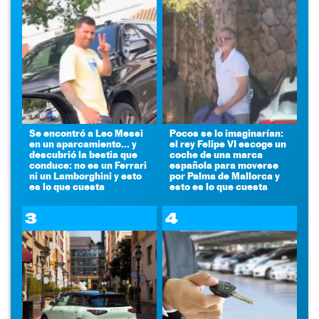
Se encontró a Leo Messi
Pocos se lo imaginarían:
en un aparcamiento... y
el rey Felipe VI escoge un
descubrió la bestia que
coche de una marca
conduce: no es un Ferrari
española para moverse
ni un Lamborghini y esto
por Palma de Mallorca y
es lo que cuesta
esto es lo que cuesta
3
4