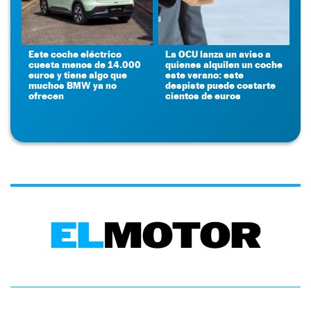
Este coche eléctrico
La OCU lanza un aviso a
cuesta menos de 14.000
quienes alquilen un coche
euros y tiene algo que
este verano: este
muchos BMW ya no
despiste puede costarte
ofrecen
cientos de euros