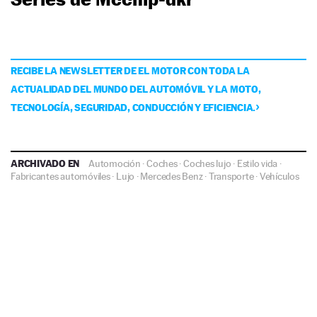
RECIBE LA NEWSLETTER DE EL MOTOR CON TODA LA
ACTUALIDAD DEL MUNDO DEL AUTOMÓVIL Y LA MOTO,
TECNOLOGÍA, SEGURIDAD, CONDUCCIÓN Y EFICIENCIA.
ARCHIVADO EN
Automoción
·
Coches
·
Coches lujo
·
Estilo vida
·
Fabricantes automóviles
·
Lujo
·
Mercedes Benz
·
Transporte
·
Vehículos