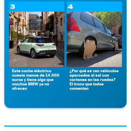
3
4
Este coche eléctrico
¿Por qué se ven vehículos
cuesta menos de 14.000
aparcados al sol con
euros y tiene algo que
cartones en las ruedas?
muchos BMW ya no
El truco que todos
ofrecen
comentan