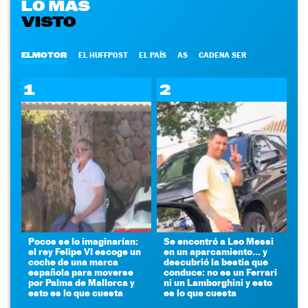
LO MÁS
VISTO
ELMOTOR
EL HUFFPOST
EL PAÍS
AS
CADENA SER
1
2
Pocos se lo imaginarían:
Se encontró a Leo Messi
el rey Felipe VI escoge un
en un aparcamiento... y
coche de una marca
descubrió la bestia que
española para moverse
conduce: no es un Ferrari
por Palma de Mallorca y
ni un Lamborghini y esto
esto es lo que cuesta
es lo que cuesta