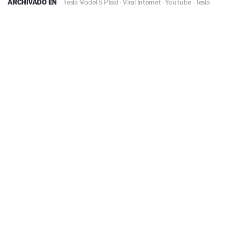
ARCHIVADO EN
Tesla Model S Plaid
·
Viral Internet
·
YouTube
·
Tesla