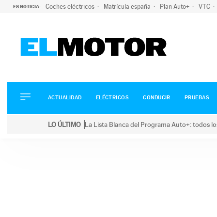
Coches eléctricos
Matrícula españa
Plan Auto+
VTC
ES NOTICIA:
ACTUALIDAD
ELÉCTRICOS
CONDUCIR
ACTUALIDAD
ELÉCTRICOS
CONDUCIR
PRUEBAS
PRUEBAS
Saltar
VIRALES
LO ÚLTIMO
La Lista Blanca del Programa Auto+: todos lo
al
PODCAST
LO ÚLTIMO
La Lista Blanca del Programa Auto+: todos los coc
contenido
MOTOS
TECNOLOGÍA
SUPERCOCHES
MOTORTV
PREMIOS
SERVICIOS