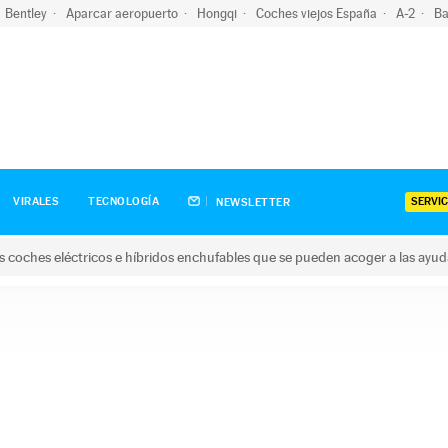
Bentley
Aparcar aeropuerto
Hongqi
Coches viejos España
A-2
Ba
SERVIC
VIRALES
TECNOLOGÍA
NEWSLETTER
s coches eléctricos e híbridos enchufables que se pueden acoger a las ayu
hes eléctricos e híbridos enchufables que se pueden acoger a la