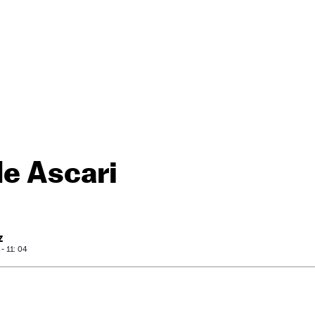
de Ascari
Z
- 11: 04