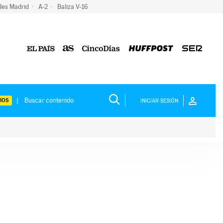
des Madrid
A-2
Baliza V-16
IOS
INICIAR SESIÓN