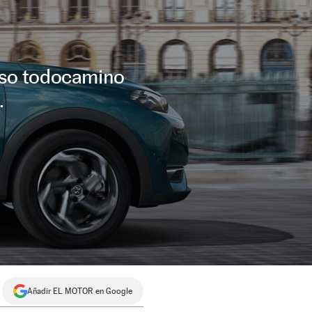
oso todocamino
.
Añadir EL MOTOR en Google