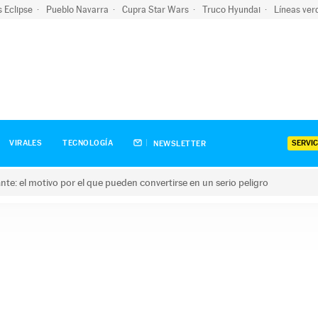
s Eclipse
Pueblo Navarra
Cupra Star Wars
Truco Hyundai
Líneas ver
SERVIC
VIRALES
TECNOLOGÍA
NEWSLETTER
olante: el motivo por el que pueden convertirse en un serio peligro
e: el motivo por el que pueden convertirse en un serio peligro