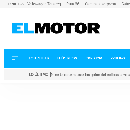
Volkswagen Touareg
Ruta 66
Caminata sorpresa
Gafa
ES NOTICIA:
ACTUALIDAD
ELÉCTRICOS
CONDUCIR
ACTUALIDAD
ELÉCTRICOS
CONDUCIR
PRUEBAS
PRUEBAS
Saltar
VIRALES
LO ÚLTIMO
Ni se te ocurra usar las gafas del eclipse al v
al
PODCAST
LO ÚLTIMO
Ni se te ocurra usar las gafas del eclipse al volant
contenido
MOTOS
TECNOLOGÍA
SUPERCOCHES
MOTORTV
PREMIOS
SERVICIOS