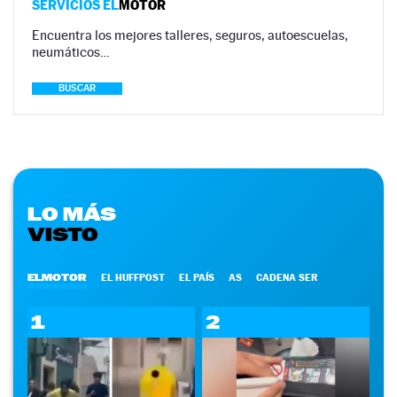
SERVICIOS EL
MOTOR
Encuentra los mejores talleres, seguros, autoescuelas,
neumáticos…
BUSCAR
LO MÁS
VISTO
ELMOTOR
EL HUFFPOST
EL PAÍS
AS
CADENA SER
1
2