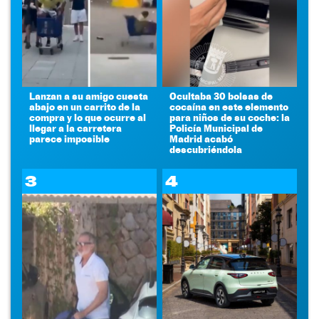
Lanzan a su amigo cuesta
Ocultaba 30 bolsas de
abajo en un carrito de la
cocaína en este elemento
compra y lo que ocurre al
para niños de su coche: la
llegar a la carretera
Policía Municipal de
parece imposible
Madrid acabó
descubriéndola
3
4