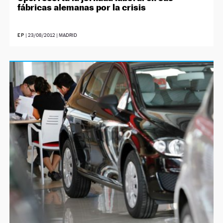
fábricas alemanas por la crisis
EP
|
23/08/2012
| MADRID