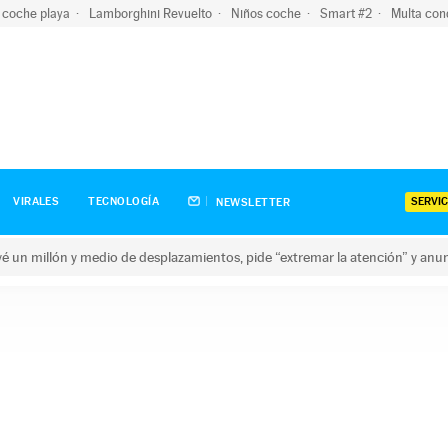
 coche playa
Lamborghini Revuelto
Niños coche
Smart #2
Multa con
SERVIC
VIRALES
TECNOLOGÍA
NEWSLETTER
revé un millón y medio de desplazamientos, pide “extremar la atención” y anu
n millón y medio de desplazamientos, pide “extremar la atención”