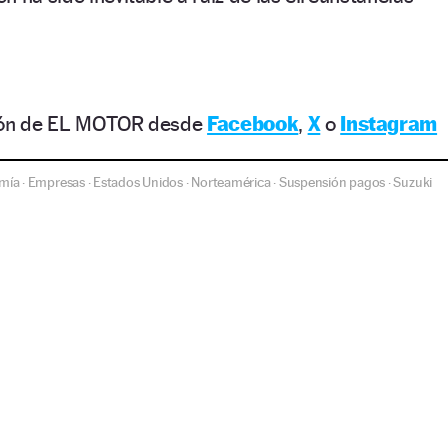
ción de EL MOTOR desde
Facebook
,
X
o
Instagram
mía
Empresas
Estados Unidos
Norteamérica
Suspensión pagos
Suzuki
·
·
·
·
·