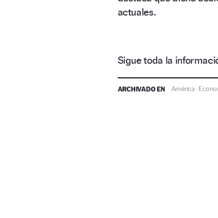
actuales.
Sigue toda la informa
ARCHIVADO EN
América
Econo
·