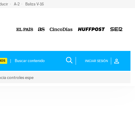
ducir
A-2
Baliza V-16
IOS
INICIAR SESIÓN
ncia controles espe
 y anuncia controles espe