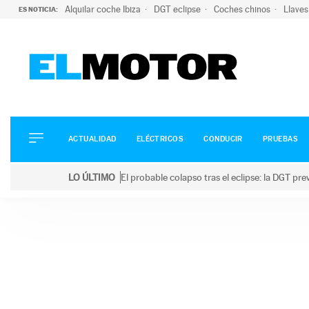
Alquilar coche Ibiza
DGT eclipse
Coches chinos
Llaves
ES NOTICIA:
ACTUALIDAD
ELÉCTRICOS
CONDUCIR
ACTUALIDAD
ELÉCTRICOS
CONDUCIR
PRUEBAS
PRUEBAS
Saltar
VIRALES
LO ÚLTIMO
El probable colapso tras el eclipse: la DGT p
al
PODCAST
LO ÚLTIMO
El probable colapso tras el eclipse: la DGT prevé u
contenido
MOTOS
TECNOLOGÍA
SUPERCOCHES
MOTORTV
PREMIOS
SERVICIOS