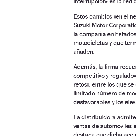
interrupción» en la red 
Estos cambios «en el n
Suzuki Motor Corporatio
la compañía en Estados
motocicletas y que ter
añaden.
Además, la firma recue
competitivo y regulado»
retos», entre los que s
limitado número de mod
desfavorables y los ele
La distribuidora admite
ventas de automóviles e
destaca que dicha acció