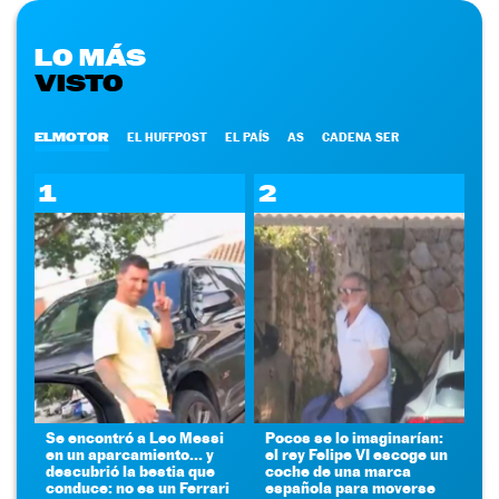
LO MÁS
VISTO
ELMOTOR
EL HUFFPOST
EL PAÍS
AS
CADENA SER
1
2
Se encontró a Leo Messi
Pocos se lo imaginarían:
en un aparcamiento... y
el rey Felipe VI escoge un
descubrió la bestia que
coche de una marca
conduce: no es un Ferrari
española para moverse