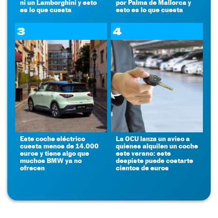
ni un Lamborghini y esto
por Palma de Mallorca y
es lo que cuesta
esto es lo que cuesta
3
4
Este coche eléctrico
La OCU lanza un aviso a
cuesta menos de 14.000
quienes alquilen un coche
euros y tiene algo que
este verano: este
muchos BMW ya no
despiste puede costarte
ofrecen
cientos de euros