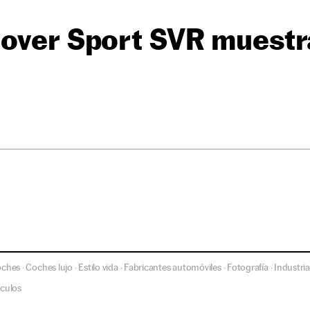
over Sport SVR muestra
oches
Coches lujo
Estilo vida
Fabricantes automóviles
Fotografía
Industri
·
·
·
·
·
culos