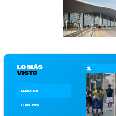
LO MÁS
1
VISTO
ELMOTOR
EL HUFFPOST