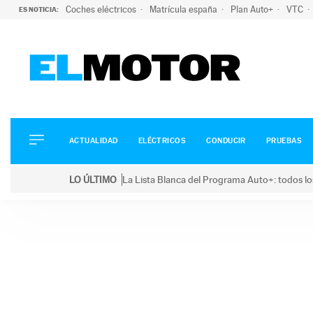
Coches eléctricos
Matrícula españa
Plan Auto+
VTC
ES NOTICIA:
ACTUALIDAD
ELÉCTRICOS
CONDUCIR
ACTUALIDAD
ELÉCTRICOS
CONDUCIR
PRUEBAS
PRUEBAS
Saltar
VIRALES
LO ÚLTIMO
La Lista Blanca del Programa Auto+: todos lo
al
PODCAST
LO ÚLTIMO
La Lista Blanca del Programa Auto+: todos los coc
contenido
MOTOS
TECNOLOGÍA
SUPERCOCHES
MOTORTV
PREMIOS
SERVICIOS