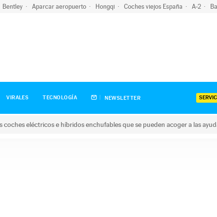
Bentley
Aparcar aeropuerto
Hongqi
Coches viejos España
A-2
Ba
SERVIC
VIRALES
TECNOLOGÍA
NEWSLETTER
s coches eléctricos e híbridos enchufables que se pueden acoger a las ayu
hes eléctricos e híbridos enchufables que se pueden acoger a la