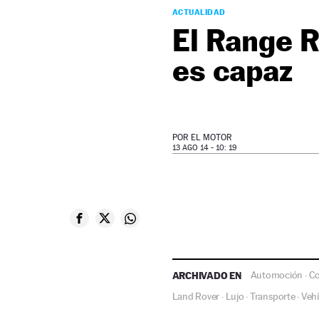
ACTUALIDAD
El Range R
es capaz
POR
EL MOTOR
13 AGO 14 - 10: 19
ARCHIVADO EN
Automoción
C
·
Land Rover
Lujo
Transporte
Vehí
·
·
·