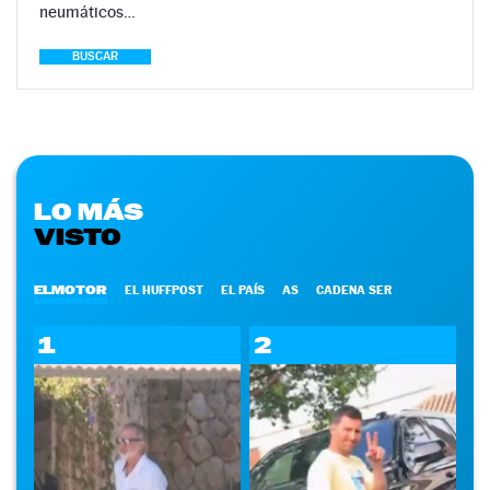
neumáticos…
BUSCAR
LO MÁS
VISTO
ELMOTOR
EL HUFFPOST
EL PAÍS
AS
CADENA SER
1
2