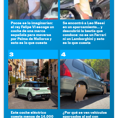
Pocos se lo imaginarían:
Se encontró a Leo Messi
el rey Felipe VI escoge un
en un aparcamiento... y
coche de una marca
descubrió la bestia que
española para moverse
conduce: no es un Ferrari
por Palma de Mallorca y
ni un Lamborghini y esto
esto es lo que cuesta
es lo que cuesta
3
4
Este coche eléctrico
¿Por qué se ven vehículos
cuesta menos de 14.000
aparcados al sol con