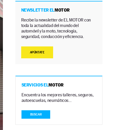
NEWSLETTER EL
MOTOR
Recibe la newsletter de EL MOTOR con
toda la actualidad del mundo del
automóvil y la moto, tecnología,
seguridad, conducción y eficiencia.
APÚNTATE
SERVICIOS EL
MOTOR
Encuentra los mejores talleres, seguros,
autoescuelas, neumáticos…
BUSCAR