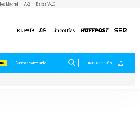
des Madrid
A-2
Baliza V-16
IOS
INICIAR SESIÓN