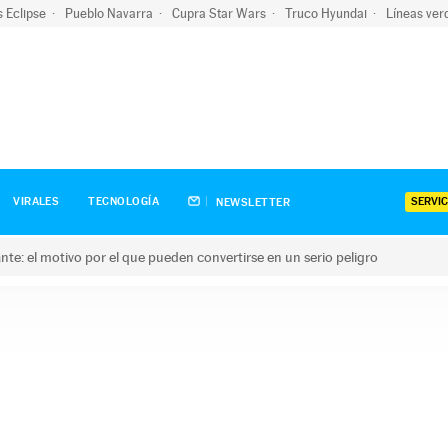
s Eclipse
Pueblo Navarra
Cupra Star Wars
Truco Hyundai
Líneas ver
SERVIC
VIRALES
TECNOLOGÍA
NEWSLETTER
olante: el motivo por el que pueden convertirse en un serio peligro
e: el motivo por el que pueden convertirse en un serio peligro