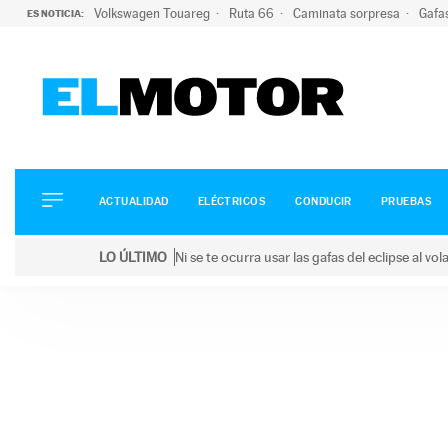
Volkswagen Touareg
Ruta 66
Caminata sorpresa
Gafa
ES NOTICIA:
ACTUALIDAD
ELÉCTRICOS
CONDUCIR
ACTUALIDAD
ELÉCTRICOS
CONDUCIR
PRUEBAS
PRUEBAS
Saltar
VIRALES
LO ÚLTIMO
Ni se te ocurra usar las gafas del eclipse al v
al
PODCAST
LO ÚLTIMO
Ni se te ocurra usar las gafas del eclipse al volant
contenido
MOTOS
TECNOLOGÍA
SUPERCOCHES
MOTORTV
PREMIOS
SERVICIOS