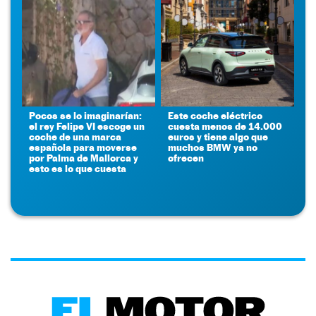
Pocos se lo imaginarían:
Este coche eléctrico
el rey Felipe VI escoge un
cuesta menos de 14.000
coche de una marca
euros y tiene algo que
española para moverse
muchos BMW ya no
por Palma de Mallorca y
ofrecen
esto es lo que cuesta