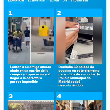
ELMOTOR
EL HUFFPOST
EL PAÍS
AS
CADENA SER
1
2
Lanzan a su amigo cuesta
Ocultaba 30 bolsas de
abajo en un carrito de la
cocaína en este elemento
compra y lo que ocurre al
para niños de su coche: la
llegar a la carretera
Policía Municipal de
parece imposible
Madrid acabó
descubriéndola
3
4