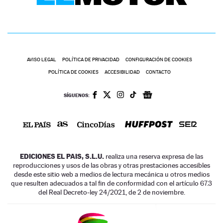
AVISO LEGAL
POLÍTICA DE PRIVACIDAD
CONFIGURACIÓN DE COOKIES
POLÍTICA DE COOKIES
ACCESIBILIDAD
CONTACTO
SÍGUENOS:
EDICIONES EL PAIS, S.L.U.
realiza una reserva expresa de las
reproducciones y usos de las obras y otras prestaciones accesibles
desde este sitio web a medios de lectura mecánica u otros medios
que resulten adecuados a tal fin de conformidad con el artículo 67.3
del Real Decreto-ley 24/2021, de 2 de noviembre.