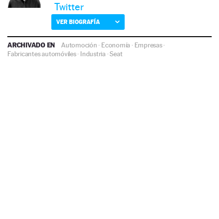
Twitter
VER BIOGRAFÍA
ARCHIVADO EN
Automoción
·
Economía
·
Empresas
·
Fabricantes automóviles
·
Industria
·
Seat