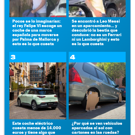
Pocos se lo imaginarían:
Se encontró a Leo Messi
el rey Felipe VI escoge un
en un aparcamiento... y
coche de una marca
descubrió la bestia que
española para moverse
conduce: no es un Ferrari
por Palma de Mallorca y
ni un Lamborghini y esto
esto es lo que cuesta
es lo que cuesta
3
4
Este coche eléctrico
¿Por qué se ven vehículos
cuesta menos de 14.000
aparcados al sol con
euros y tiene algo que
cartones en las ruedas?