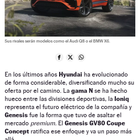
Sus rivales serán modelos como el Audi Q8 o el BMW X6.
En los últimos años
Hyundai
ha evolucionado
de forma considerable, diversificando mucho su
oferta por el camino. La
gama N
se ha hecho
hueco entre las divisiones deportivas, la
Ioniq
representa el futuro eléctrico de la compañía y
Genesis
fue la forma que tuvo de asaltar el
mercado
premium.
El
Genesis GV80 Coupe
Concept
ratifica ese enfoque y va un paso más
allá.