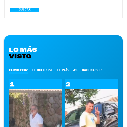
BUSCAR
LO MÁS
VISTO
ELMOTOR
EL HUFFPOST
EL PAÍS
AS
CADENA SER
1
2