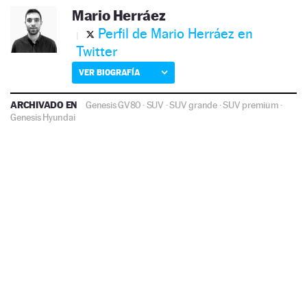
Mario Herráez
Perfil de Mario Herráez en
Twitter
VER BIOGRAFÍA
ARCHIVADO EN
Genesis GV80
·
SUV
·
SUV grande
·
SUV premium
·
Genesis
Hyundai