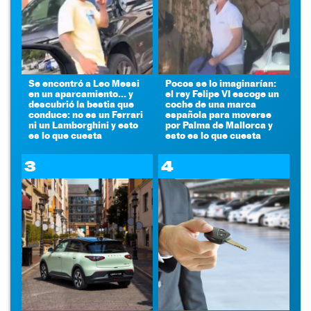
Se encontró a Leo Messi
Pocos se lo imaginarían:
en un aparcamiento... y
el rey Felipe VI escoge un
descubrió la bestia que
coche de una marca
conduce: no es un Ferrari
española para moverse
ni un Lamborghini y esto
por Palma de Mallorca y
es lo que cuesta
esto es lo que cuesta
3
4