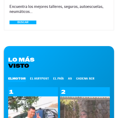
Encuentra los mejores talleres, seguros, autoescuelas,
neumáticos…
BUSCAR
LO MÁS
VISTO
ELMOTOR
EL HUFFPOST
EL PAÍS
AS
CADENA SER
1
2