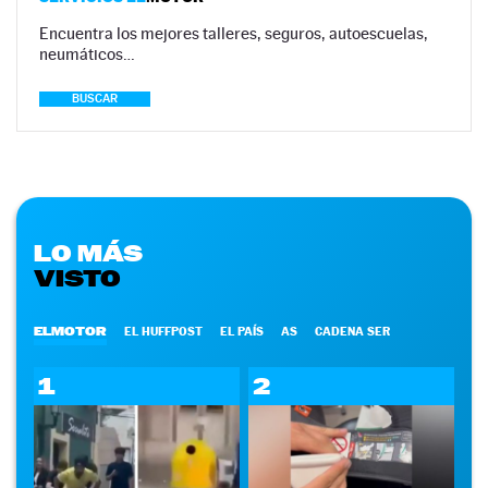
Encuentra los mejores talleres, seguros, autoescuelas,
neumáticos…
BUSCAR
LO MÁS
VISTO
ELMOTOR
EL HUFFPOST
EL PAÍS
AS
CADENA SER
1
2