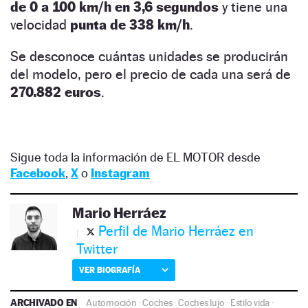
de 0 a 100 km/h en 3,6 segundos
y tiene una
velocidad
punta de 338 km/h
.
Se desconoce cuántas unidades se producirán
del modelo, pero el precio de cada una será de
270.882 euros
.
Sigue toda la información de EL MOTOR desde
Facebook
,
X
o
Instagram
Mario Herráez
Perfil de Mario Herráez en
Twitter
VER BIOGRAFÍA
ARCHIVADO EN
Automoción
·
Coches
·
Coches lujo
·
Estilo vida
·