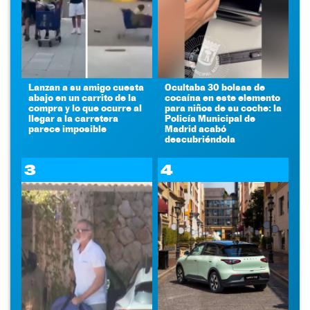
Lanzan a su amigo cuesta
Ocultaba 30 bolsas de
abajo en un carrito de la
cocaína en este elemento
compra y lo que ocurre al
para niños de su coche: la
llegar a la carretera
Policía Municipal de
parece imposible
Madrid acabó
descubriéndola
3
4